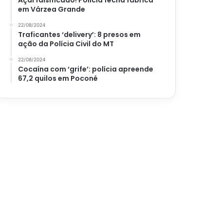
Açaí falsificado! Polícia fecha fábrica
em Várzea Grande
22/08/2024
Traficantes ‘delivery’: 8 presos em
ação da Polícia Civil do MT
22/08/2024
Cocaína com ‘grife’: polícia apreende
67,2 quilos em Poconé