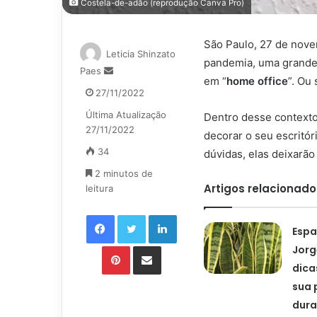
Costela-de-adão (reprodução Canva Pro)
São Paulo, 27 de nove
Leticia Shinzato
pandemia, uma grande 
Mande
Paes
em “
home office
”. Ou
um
27/11/2022
e-
Última Atualização
mail
Dentro desse contexto
27/11/2022
decorar o seu escritór
34
dúvidas, elas deixarão
2 minutos de
Artigos relacionado
leitura
Facebook
Twitter
Linkedin
Espa
Pinterest
Compartilhar via e-mail
Jorg
dicas
sua 
dura