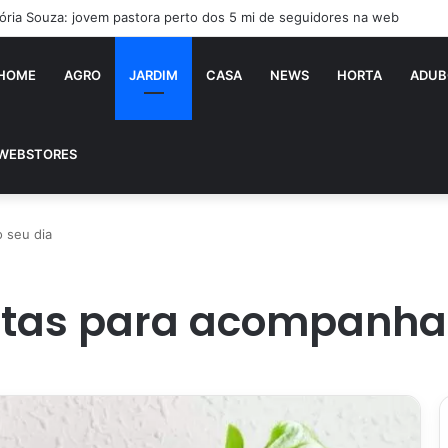
tória Souza: jovem pastora perto dos 5 mi de seguidores na web
HOME
AGRO
JARDIM
CASA
NEWS
HORTA
ADUB
WEBSTORES
 seu dia
ntas para acompanhar