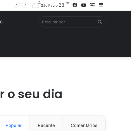
℃
Facebook
YouTube
Artigo
Barra
23
São Paulo
aleatório
Lateral
Procurar
O
por
 o seu dia
Popular
Recente
Comentários