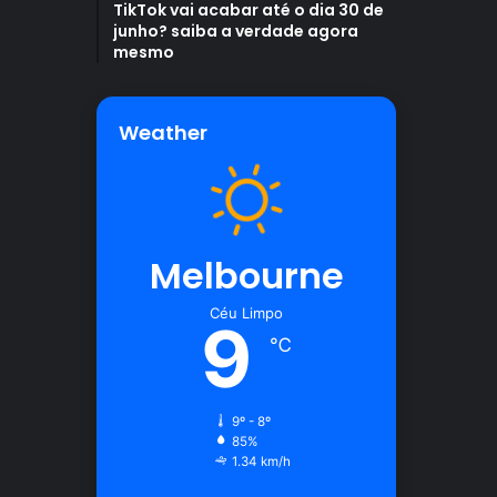
TikTok vai acabar até o dia 30 de
junho? saiba a verdade agora
mesmo
Weather
Melbourne
Céu Limpo
9
℃
9º - 8º
85%
1.34 km/h