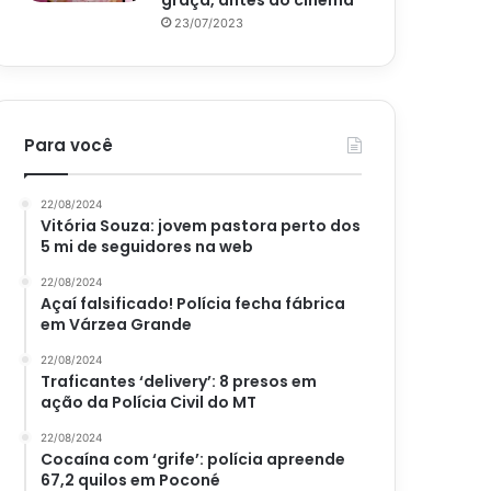
graça, antes do cinema
23/07/2023
Para você
22/08/2024
Vitória Souza: jovem pastora perto dos
5 mi de seguidores na web
22/08/2024
Açaí falsificado! Polícia fecha fábrica
em Várzea Grande
22/08/2024
Traficantes ‘delivery’: 8 presos em
ação da Polícia Civil do MT
22/08/2024
Cocaína com ‘grife’: polícia apreende
67,2 quilos em Poconé