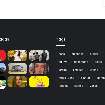
cadas
Tags
casa
cuidados
cuidar
cultivo
decoração
dicas
jardim
limpeza
loteria
Mega-Sena
plantar
planta
receita
sorteio
vasos