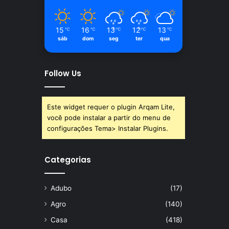
15
16
13
12
13
℃
℃
℃
℃
℃
sáb
dom
seg
ter
qua
Follow Us
Este widget requer o plugin Arqam Lite,
você pode instalar a partir do menu de
configurações Tema> Instalar Plugins.
Categorias
Adubo
(17)
Agro
(140)
Casa
(418)