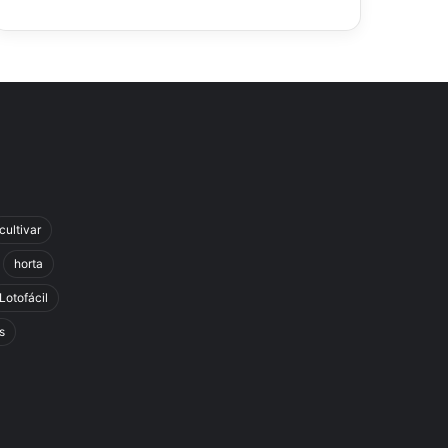
cultivar
horta
Lotofácil
s