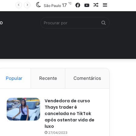
℃
Facebook
YouTube
Artigo
Barra
17
São Paulo
aleatório
Lateral
Procurar
O
por
Popular
Recente
Comentários
Vendedora de curso
Thays trader é
cancelada no TikTok
após ostentar vida de
luxo
27/04/2023