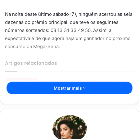
Na noite deste último sábado (7), ninguém acertou as seis
dezenas do prêmio principal, que teve os seguintes
números sorteados: 08 13 31 33 49 50. Assim, a
expectativa é de que agora haja um ganhador no próximo
concurso da Mega-Sena.
Artigos relacionados
Mega-Sena acumulada em R$ 33
Mostrar mais
milhões; dá para comprar a mansão
do Silvio Santos
22/08/2024
Resultado da Mega-Sena 2684:
aposta de Brasília ganha R$ 94,8
milhões