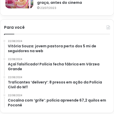
graça, antes do cinema
23/07/2023
Avalie este post post
Para você
5 milhões
acumulada
Mega-Sena
22/08/2024
Vitória Souza: jovem pastora perto dos 5 mi de
R$ 6
seguidores na web
22/08/2024
Açaí falsificado! Polícia fecha fábrica em Várzea
Grande
22/08/2024
Traficantes ‘delivery’: 8 presos em ação da Polícia
Civil do MT
22/08/2024
Cocaína com ‘grife’: polícia apreende 67,2 quilos em
Poconé