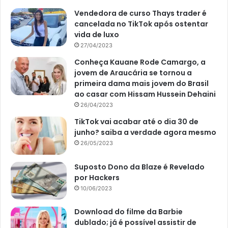
Por exemplo, uma ideia é colocar todo o valor em uma
Vendedora de curso Thays trader é
cancelada no TikTok após ostentar
caderneta de poupança, a renda fixa mais conservadora e
vida de luxo
segura. Então, com um rendimento aproximando de 0,68%
27/04/2023
ao mês, poderá ganhar, apenas de juros, mais de R$
Conheça Kauane Rode Camargo, a
44.200 no primeiro mês de aplicação.
jovem de Araucária se tornou a
primeira dama mais jovem do Brasil
Desta maneira, poderá viver apenas com esse valor
ao casar com Hissam Hussein Dehaini
mensal, guardando o restante e sempre tendo uma
26/04/2023
determinada renda. Mas, poderá também fazer outros
TikTok vai acabar até o dia 30 de
investimentos seguros.
junho? saiba a verdade agora mesmo
26/05/2023
Por exemplo, o ganhador da Mega-Sena poderá aplicar em
Suposto Dono da Blaze é Revelado
LCA e LCI, que são as Letras do Crédito Agrícola e
por Hackers
Imobiliário. Neste caso, com rendimento médio de 1,1% ao
10/06/2023
mês, chega a cerca de R$ 71.500 por mês, apenas de
juros.
Download do filme da Barbie
dublado; já é possível assistir de