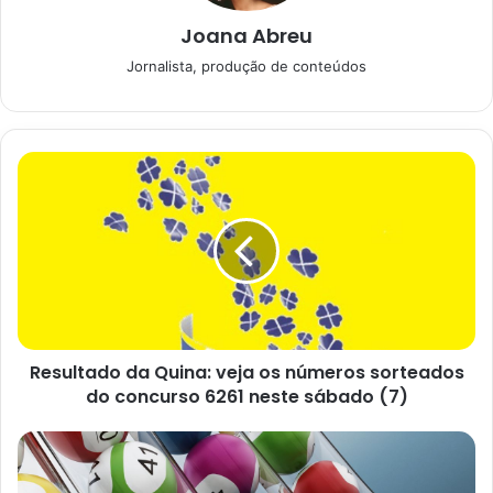
03/02/2024
Joana Abreu
Jornalista, produção de conteúdos
O sorteio seguinte dessa loteria está previsto para esta
próxima terça-feira, dia 10, no Espaço da Sorte, em São
Paulo. E começa a partir das 20h, juntamente com as
demais loterias da Caixa Econômica Federal.
Como ganhar na Mega-
Sena?
Resultado da Quina: veja os números sorteados
do concurso 6261 neste sábado (7)