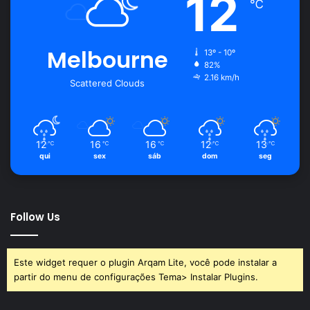
12
℃
Melbourne
13º - 10º
82%
2.16 km/h
Scattered Clouds
12
16
16
12
13
℃
℃
℃
℃
℃
qui
sex
sáb
dom
seg
Follow Us
Este widget requer o plugin Arqam Lite, você pode instalar a
partir do menu de configurações Tema> Instalar Plugins.