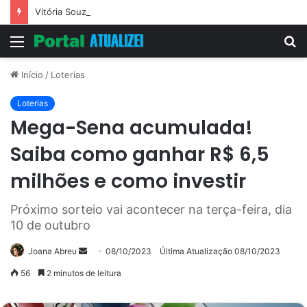
Vitória Souza: jovem pastora perto dos 5 mi de seguidores na web
Menu
P
p
Início
/
Loterias
Loterias
Mega-Sena acumulada!
Saiba como ganhar R$ 6,5
milhões e como investir
Próximo sorteio vai acontecer na terça-feira, dia
10 de outubro
Mande
Joana Abreu
08/10/2023
Última Atualização 08/10/2023
um
56
2 minutos de leitura
e-
mail