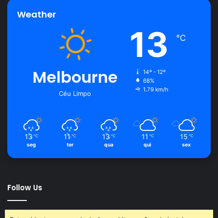
Weather
13
℃
Melbourne
14º - 12º
68%
1.79 km/h
Céu Limpo
13
11
13
11
15
℃
℃
℃
℃
℃
seg
ter
qua
qui
sex
Follow Us