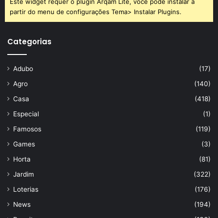
Este widget requer o plugin Arqam Lite, você pode instalar a
partir do menu de configurações Tema> Instalar Plugins.
Categorias
Adubo
(17)
Agro
(140)
Casa
(418)
Especial
(1)
Famosos
(119)
Games
(3)
Horta
(81)
Jardim
(322)
Loterias
(176)
News
(194)