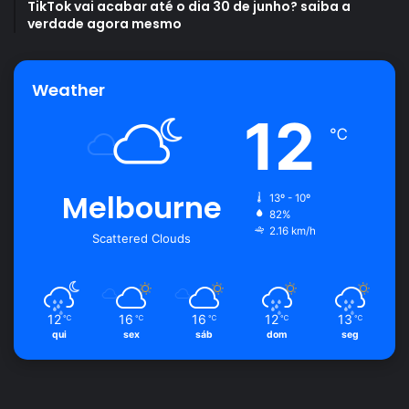
TikTok vai acabar até o dia 30 de junho? saiba a
verdade agora mesmo
Dia de Sorte
loteria
sorteio
Weather
12
℃
Melbourne
13º - 10º
82%
2.16 km/h
Scattered Clouds
12
16
16
12
13
℃
℃
℃
℃
℃
qui
sex
sáb
dom
seg