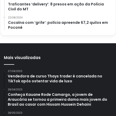
Traficantes ‘delivery’: 8 presos em ação da Polícia
foto, não pode ser cópia.
Civil do MT
22/08/2024
E, se o valor do prêmio do Dia de Sorte for pequeno,
Cocaína com ‘grife’: polícia apreende 67,2 quilos em
chegando a até R$ 1.332,78, pode tirar diretamente na
Poconé
Casa Lotérica. E, se tiver feito o jogo online, ainda pode
optar por receber pelo Mercado Pago.
Mais visualizadas
Avalie este post post
27/04/2023
Vendedora de curso Thays trader é cancelada no
TikTok após ostentar vida de luxo
26/04/2023
Conheça Kauane Rode Camargo, a jovem de
Araucária se tornou a primeira dama mais jovem do
Brasil ao casar com Hissam Hussein Dehaini
26/05/2023