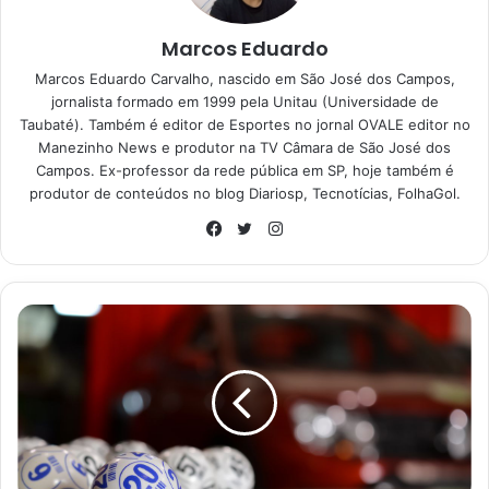
Marcos Eduardo
Agora, o próximo sorteio acontece já na quinta-feira (27),
Marcos Eduardo Carvalho, nascido em São José dos Campos,
a partir das 20h, no Espaço da Sorte, em São Paulo. Vale
jornalista formado em 1999 pela Unitau (Universidade de
lembrar que essa loteria tem sorteios três vezes na
Taubaté). Também é editor de Esportes no jornal OVALE editor no
semana, sendo um na terça, outra na quinta e, por fim, no
Manezinho News e produtor na TV Câmara de São José dos
sábado, ao menos que seja feriado.
Campos. Ex-professor da rede pública em SP, hoje também é
produtor de conteúdos no blog Diariosp, Tecnotícias, FolhaGol.
Confira os números
Instagram
Facebook
Twitter
sorteados no Dia de Sorte