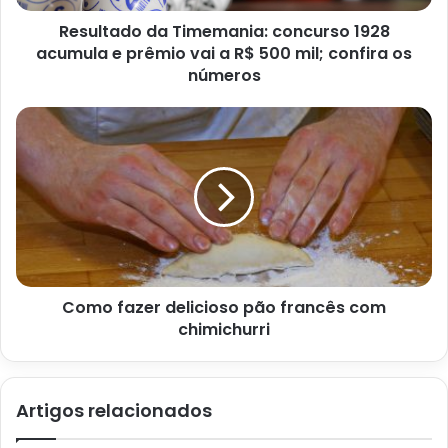
Resultado da Timemania: concurso 1928
acumula e prêmio vai a R$ 500 mil; confira os
números
Resultado do Dia de Sorte: concurso 749 acumula e prêmio vai a
R$ 700 mil; veja os números. Foto: Canva
Agora, veja os números sorteados no concurso 749 do
Dia
de Sorte
. Isso segundo os dados divulgados pela Caixa
Econômica Federal:
08 10 11 26 27 29 31
Como fazer delicioso pão francês com
chimichurri
7 acertos
Não houve ganhadores
Artigos relacionados