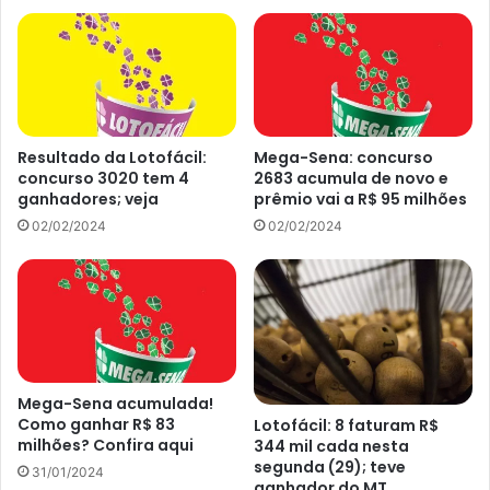
6 acertos
39 apostas ganhadoras, R$ 2.027,34
5 acertos
Resultado da Lotofácil:
Mega-Sena: concurso
1.590 apostas ganhadoras, R$ 20,00
concurso 3020 tem 4
2683 acumula de novo e
ganhadores; veja
prêmio vai a R$ 95 milhões
4 acertos
02/02/2024
02/02/2024
20.166 apostas ganhadoras, R$ 4,00
Como jogar no Dia de Sorte
Primeiramente, o jogador tem que escolher um mês da
Mega-Sena acumulada!
sorte, onde o acerto também garante uma graninha extra,
Como ganhar R$ 83
Lotofácil: 8 faturam R$
milhões? Confira aqui
344 mil cada nesta
embora seja um valor simbólico. Muitas vezes, equivale ao
segunda (29); teve
31/01/2024
valor do próprio jogo.
ganhador do MT