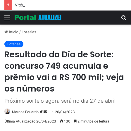
Vitória Souza: jovem pastora perto dos 5 mi de seguidores na web
Menu
P
p
Início
/
Loterias
Loterias
Resultado do Dia de Sorte:
concurso 749 acumula e
prêmio vai a R$ 700 mil; veja
os números
Próximo sorteio agora será no dia 27 de abril
Siga
Mande
Marcos Eduardo
26/04/2023
no
um
Última Atualização 26/04/2023
130
2 minutos de leitura
Twitter
e-