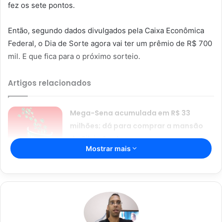
fez os sete pontos.
Então, segundo dados divulgados pela Caixa Econômica
Federal, o Dia de Sorte agora vai ter um prêmio de R$ 700
mil. E que fica para o próximo sorteio.
Artigos relacionados
Mega-Sena acumulada em R$ 33
milhões; dá para comprar a mansão
do Silvio Santos
Mostrar mais
22/08/2024
Resultado da Mega-Sena 2684:
aposta de Brasília ganha R$ 94,8
milhões
03/02/2024