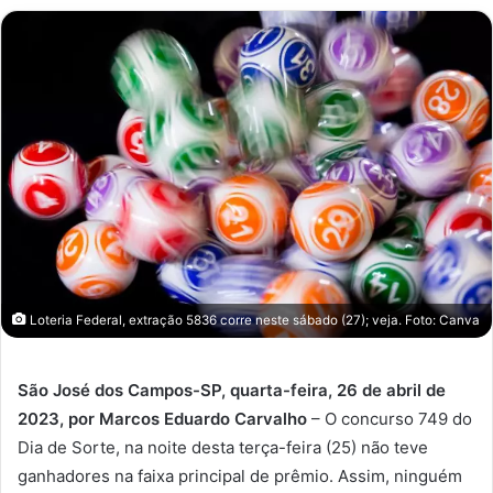
mail
Loteria Federal, extração 5836 corre neste sábado (27); veja. Foto: Canva
São José dos Campos-SP, quarta-feira, 26 de abril de
2023, por Marcos Eduardo Carvalho
– O concurso 749 do
Dia de Sorte, na noite desta terça-feira (25) não teve
ganhadores na faixa principal de prêmio. Assim, ninguém