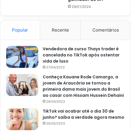
29/01/2024
Além disso, são 31 números disponíveis no cartão, onde o
apostador pode escolher o mínimo de sete e o máximo de
15 números. No entanto, quanto mais números escolher,
Popular
Recente
Comentários
mais caro o jogo fica, embora aumentem as chances de
ganhar.
Vendedora de curso Thays trader é
cancelada no TikTok após ostentar
Para ganhar o prêmio principal, tem que acertar sete
vida de luxo
números. Todavia, se também conseguir fazer de quatro a
27/04/2023
seis números, vai ganhar algum prêmio também, embora
Conheça Kauane Rode Camargo, a
um pouco menor.
jovem de Araucária se tornou a
primeira dama mais jovem do Brasil
E, se quiser jogar, deve ir pessoalmente a uma casa
ao casar com Hissam Hussein Dehaini
lotérica, onde é possível jogar até às 19h. Ela só não
26/04/2023
funciona aos domingos e feriados.
TikTok vai acabar até o dia 30 de
junho? saiba a verdade agora mesmo
26/05/2023
Outra possibilidade de aposta é através dos canais oficiais