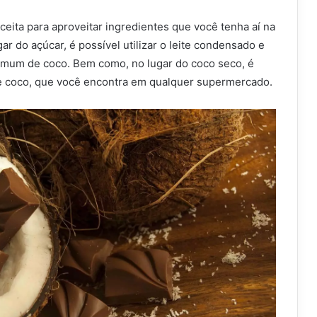
eceita para aproveitar ingredientes que você tenha aí na
ar do açúcar, é possível utilizar o leite condensado e
omum de coco. Bem como, no lugar do coco seco, é
de coco, que você encontra em qualquer supermercado.