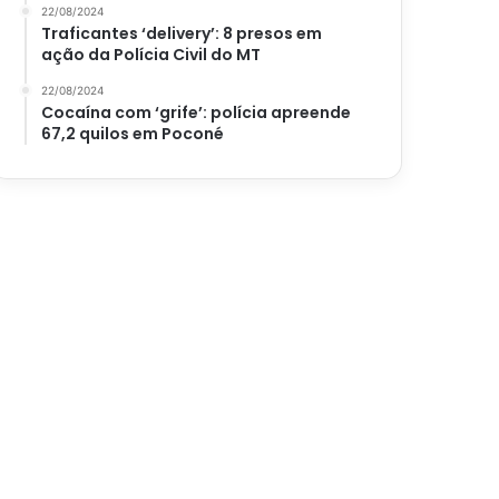
22/08/2024
Traficantes ‘delivery’: 8 presos em
ação da Polícia Civil do MT
22/08/2024
Cocaína com ‘grife’: polícia apreende
67,2 quilos em Poconé