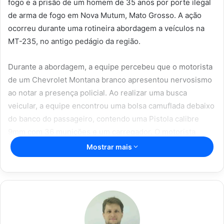
fogo e a prisão de um homem de 35 anos por porte ilegal
de arma de fogo em Nova Mutum, Mato Grosso. A ação
ocorreu durante uma rotineira abordagem a veículos na
MT-235, no antigo pedágio da região.
Durante a abordagem, a equipe percebeu que o motorista
de um Chevrolet Montana branco apresentou nervosismo
ao notar a presença policial. Ao realizar uma busca
veicular, a equipe encontrou uma bolsa camuflada debaixo
do banco do passageiro, contendo uma Pistola calibre
9mm com 36 munições e um carregador. O motorista
afirmou que a arma tinha registro, mas não possuía porte
Mostrar mais
de arma de fogo.
Artigos relacionados
Vitória Souza: jovem pastora perto