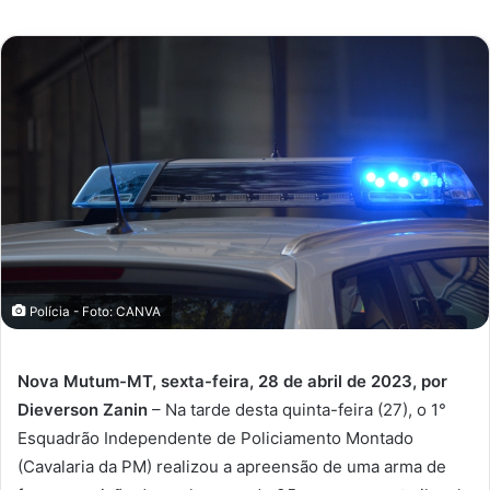
e-
mail
Polícia - Foto: CANVA
Nova Mutum-MT, sexta-feira, 28 de abril de 2023, por
Dieverson Zanin
– Na tarde desta quinta-feira (27), o 1°
Esquadrão Independente de Policiamento Montado
(Cavalaria da PM) realizou a apreensão de uma arma de