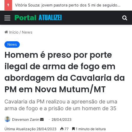
Vitória Souza: jovem pastora perto dos 5 mi de seguidores na web
Menu
P
p
Início
/
News
News
Homem é preso por porte
ilegal de arma de fogo em
abordagem da Cavalaria da
PM em Nova Mutum/MT
Cavalaria da PM realizou a apreensão de uma
arma de fogo e a prisão de um homem de 35
Mande
Dieverson Zanin
28/04/2023
um
Última Atualização 28/04/2023
77
1 minuto de leitura