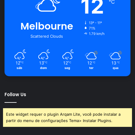
12
℃
Melbourne
13º - 11º
71%
1.79 km/h
Scattered Clouds
12
13
12
12
13
℃
℃
℃
℃
℃
sáb
dom
seg
ter
qua
Follow Us
Este widget requer o plugin Arqam Lite, você pode instalar a
partir do menu de configurações Tema> Instalar Plugins.