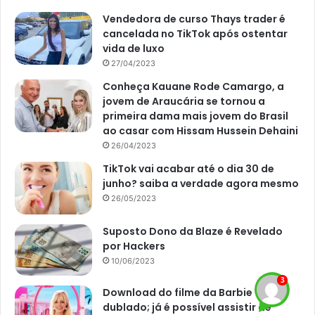
notícias
em nosso site.
Vendedora de curso Thays trader é
cancelada no TikTok após ostentar
vida de luxo
27/04/2023
Conheça Kauane Rode Camargo, a
Avalie este post post
jovem de Araucária se tornou a
primeira dama mais jovem do Brasil
ao casar com Hissam Hussein Dehaini
arma
crime
nova mutum
26/04/2023
TikTok vai acabar até o dia 30 de
policia
junho? saiba a verdade agora mesmo
26/05/2023
Suposto Dono da Blaze é Revelado
por Hackers
10/06/2023
Download do filme da Barbie
dublado; já é possível assistir de