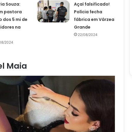
ria Souza:
Açaí falsificado!
m pastora
Polícia fecha
o dos 5 mi de
fábrica em Várzea
idores na
Grande
22/08/2024
08/2024
el Maia