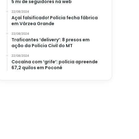
5 mi de seguidores na web
22/08/2024
Açaí falsificado! Polícia fecha fábrica
em Várzea Grande
22/08/2024
Traficantes ‘delivery’: 8 presos em
ação da Polícia Civil do MT
22/08/2024
Cocaína com ‘grife’: polícia apreende
67,2 quilos em Poconé