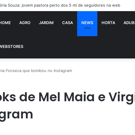
tória Souza: jovem pastora perto dos 5 mi de seguidores na web
HOME
AGRO
JARDIM
CASA
NEWS
HORTA
ADUB
WEBSTORES
inia Fonseca que bombou no Instagram
oks de Mel Maia e Vir
agram