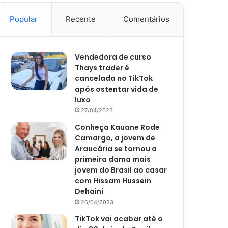
Popular
Recente
Comentários
Vendedora de curso
Thays trader é
cancelada no TikTok
após ostentar vida de
luxo
27/04/2023
Conheça Kauane Rode
Camargo, a jovem de
Araucária se tornou a
primeira dama mais
jovem do Brasil ao casar
com Hissam Hussein
Dehaini
26/04/2023
TikTok vai acabar até o