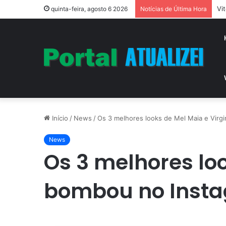
Vi
quinta-feira, agosto 6 2026
Notícias de Última Hora
Início
/
News
/
Os 3 melhores looks de Mel Maia e Virg
News
Os 3 melhores lo
bombou no Inst