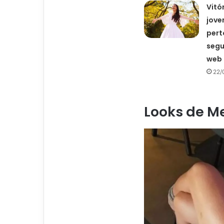
Vitó
jove
pert
segu
web
22/
Looks de M