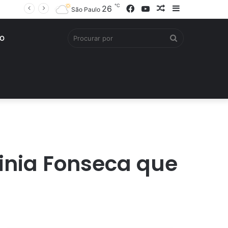
℃
Facebook
YouTube
Artigo
Barra
26
São Paulo
aleatório
Lateral
Procurar
O
por
ginia Fonseca que