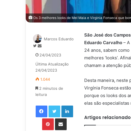
Os 3 melhores looks de Mel Maia e Virginia Fonseca que bo
São José dos Campos, 
Marcos Eduardo
Eduardo Carvalho
– A 
Siga
Mande
24 anos, sabem como n
no
um
24/04/2023
melhores ‘looks’. Afin
Twitter
e-
Última Atualização
mail
chamam a atenção púb
24/04/2023
1.044
Desta maneira, neste 
Virgínia Fonseca estã
2 minutos de
leitura
porque os looks dos a
elas são especialistas
Facebook
Twitter
Linkedin
Artigos relacionado
Pinterest
Compartilhar via e-mail