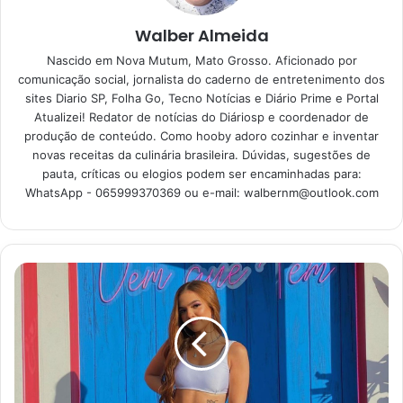
prático e cheio de sabor
Walber Almeida
15/06/2023
Nascido em Nova Mutum, Mato Grosso. Aficionado por
comunicação social, jornalista do caderno de entretenimento dos
sites Diario SP, Folha Go, Tecno Notícias e Diário Prime e Portal
O segredo é bem simples, a união do manjericão fresco
Atualizei! Redator de notícias do Diáriosp e coordenador de
com o molho de tomate caseiro, cozido lentamente com
produção de conteúdo. Como hooby adoro cozinhar e inventar
novas receitas da culinária brasileira. Dúvidas, sugestões de
azeite e alho e por fim misturado com o macarrão, trás um
pauta, críticas ou elogios podem ser encaminhadas para:
sabor refrescante e marcante, mas não deixe de ler o
WhatsApp - 065999370369 ou e-mail:
walbernm@outlook.com
passo a passo da receita.
Ingredientes para fazer
macarrão com molho de
tomate e manjericão
500g de macarrão (de sua escolha)
800g de tomates pelados