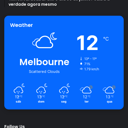
verdade agora mesmo
Weather
12
℃
Melbourne
13º - 11º
71%
1.79 km/h
Scattered Clouds
12
13
12
12
13
℃
℃
℃
℃
℃
sáb
dom
seg
ter
qua
Follow Us