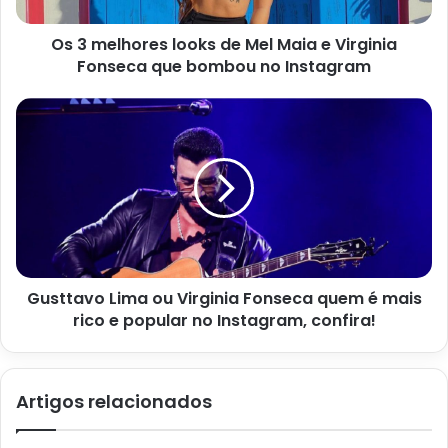
2 dentes de alho picados
Os 3 melhores looks de Mel Maia e Virginia
1/4 xícara de azeite de oliva
Fonseca que bombou no Instagram
1/2 colher de chá de sal
1/4 colher de chá de pimenta-do-reino
1/2 xícara de manjericão fresco picado
Queijo parmesão ralado (opcional)
Gusttavo Lima ou Virginia Fonseca quem é mais
rico e popular no Instagram, confira!
Artigos relacionados