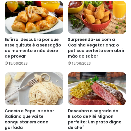
Macarrão com molho de tomate e manjericão – Reprodução Canva
Pro
Modo de preparo para fazer
Esfirra: descubra por que
Surpreenda-se com a
macarrão com molho de tomate e
esse quitute é a sensação
Coxinha Vegetariana: o
do momento e não deixe
petisco perfeito sem abrir
manjericão
de provar
mão do sabor
15/06/2023
15/06/2023
1- Primeiro passo é pegar o macarrão e cozinhar, pode ser
da sua escolha, tudo fica bom se feito com amor, veja as
instruções do fabricante para o tempo de cozimento,
depois é só reservar e ir para o próximo passo.
2- Antes mesmo de o macarrão terminar de cozinhar,
aqueça o azeite em uma panela grande em fogo brando ou
Caccio e Pepe: o sabor
Descubra o segredo do
italiano que vai te
Risoto de Filé Mignon
médio.
conquistar em cada
perfeito: Um prato digno
garfada
de chef