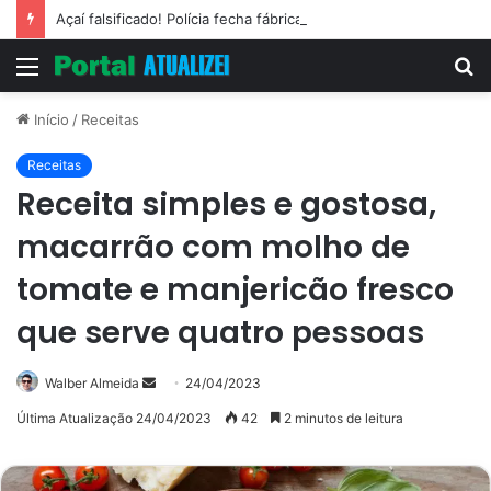
Açaí falsificado! Polícia fecha fábrica em Várzea Grande
Menu
P
p
Início
/
Receitas
Receitas
Receita simples e gostosa,
macarrão com molho de
tomate e manjericão fresco
que serve quatro pessoas
Mande
Walber Almeida
24/04/2023
um
Última Atualização 24/04/2023
42
2 minutos de leitura
e-
mail