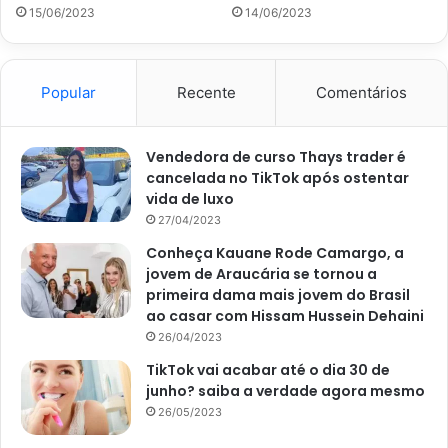
3- Depois disso, é hora de colocar o alho picado por 01
15/06/2023
14/06/2023
minuto no azeite, até começar a subir o cheiro da essência
do alho
Popular
Recente
Comentários
4- O próximo passo é colocar os tomates descascados e
picados, o sal a gosto, mas sem exageros, a pimenta-do-
Vendedora de curso Thays trader é
reino e misturar.
cancelada no TikTok após ostentar
vida de luxo
5- Outro passo simples e importante é deixar a mistura
27/04/2023
cozinhar por mais ou menos 10 minutos em fogo baixo,
Conheça Kauane Rode Camargo, a
mexendo de vez em quando
jovem de Araucária se tornou a
primeira dama mais jovem do Brasil
ao casar com Hissam Hussein Dehaini
6- Adicione o manjericão fresco picado à panela e misture
26/04/2023
bem.
TikTok vai acabar até o dia 30 de
junho? saiba a verdade agora mesmo
7- Sirva o macarrão com o molho de tomate e manjericão
26/05/2023
fresco por cima.