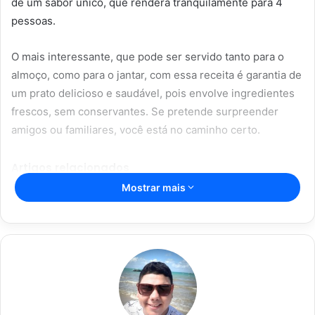
de um sabor único, que renderá tranquilamente para 4
pessoas.
O mais interessante, que pode ser servido tanto para o
almoço, como para o jantar, com essa receita é garantia de
um prato delicioso e saudável, pois envolve ingredientes
frescos, sem conservantes. Se pretende surpreender
amigos ou familiares, você está no caminho certo.
Artigos relacionados
Mostrar mais
O prato que vai conquistar o seu
paladar: macarrão com creme de
batata
16/06/2023
Parmegiana de Frango: a escolha
certa para um almoço ou jantar