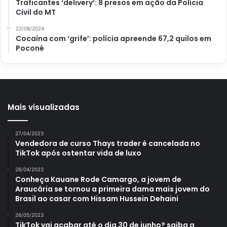
Traficantes ‘delivery’: 8 presos em ação da Polícia
macarrão com molho de tomate e manjericão
Civil do MT
fresco
22/08/2024
Cocaína com ‘grife’: polícia apreende 67,2 quilos em
molho de tomate
Poconé
Mais visualizadas
27/04/2023
Vendedora de curso Thays trader é cancelada no
TikTok após ostentar vida de luxo
26/04/2023
Conheça Kauane Rode Camargo, a jovem de
Araucária se tornou a primeira dama mais jovem do
Brasil ao casar com Hissam Hussein Dehaini
26/05/2023
TikTok vai acabar até o dia 30 de junho? saiba a