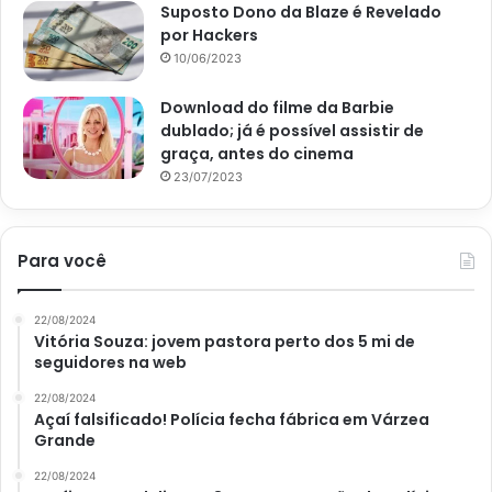
Suposto Dono da Blaze é Revelado
8- Se desejar, polvilhe queijo parmesão ralado por cima
por Hackers
antes de servir.
10/06/2023
Download do filme da Barbie
Enfim está pronto, mais uma receita simples e deliciosa
dublado; já é possível assistir de
para fazer na sua casa ou onde estiver, não perca essa
graça, antes do cinema
receita de vista, e faça para comemorar uma data
23/07/2023
importante ou para impressionar seus amigos ou
familiares. Bom apetite.
Para você
22/08/2024
Avalie este post post
Vitória Souza: jovem pastora perto dos 5 mi de
seguidores na web
22/08/2024
como fazer macarrão
Açaí falsificado! Polícia fecha fábrica em Várzea
Grande
ingredientes do molho de macarrão
22/08/2024