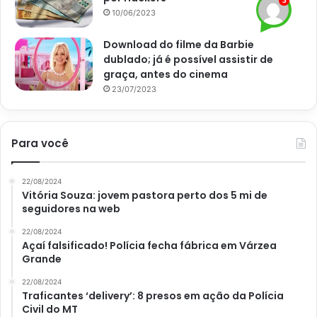
10/06/2023
Download do filme da Barbie
dublado; já é possível assistir de
graça, antes do cinema
23/07/2023
Para você
Suas receitas com um toque especial com o verdadeiro molho
branco clássico: aprenda como fazer – Reprodução Terra
22/08/2024
Vitória Souza: jovem pastora perto dos 5 mi de
seguidores na web
Além disso, o leite só deve ser adicionado quando a cor da
22/08/2024
mistura do trigo e manteiga começar a dourar. Por último,
Açaí falsificado! Polícia fecha fábrica em Várzea
Grande
é essencial não parar de mexer até que o molho esteja no
ponto certo de cremosidade, que começa a aparecer após
22/08/2024
Traficantes ‘delivery’: 8 presos em ação da Polícia
5 minutos mexendo.
Civil do MT