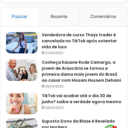
cremoso, mas, não muito cremoso, e nem ralo.
Popular
Recente
Comentários
O preparo começa com a manteiga derretendo na panela.
Depois, é só refogar bem a cebola e colocar o trigo.
Misture e coloque o leite e comece a mexer, inclusive, se
Vendedora de curso Thays trader é
houver a possibilidade de se utilizar um batedor, a tarefa é
cancelada no TikTok após ostentar
ainda mais fácil.
vida de luxo
27/04/2023
E, o segredo para o molho perfeito começa aqui. Segundo
Conheça Kauane Rode Camargo, a
jovem de Araucária se tornou a
uma matéria do site
Terra
, publicada pela redação, em 28
primeira dama mais jovem do Brasil
de novembro de 2022, para que o molho branco chegue
ao casar com Hissam Hussein Dehaini
na consistência perfeita sem usar amido, a manteiga e o
26/04/2023
trigo precisam ser exatamente na mesma proporçao.
TikTok vai acabar até o dia 30 de
junho? saiba a verdade agora mesmo
26/05/2023
Suposto Dono da Blaze é Revelado
por Hackers