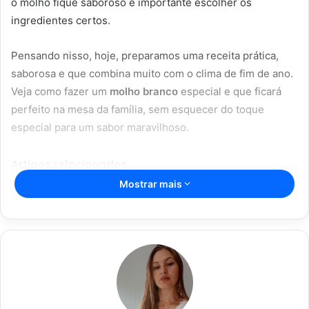
o molho fique saboroso é importante escolher os
ingredientes certos.
Pensando nisso, hoje, preparamos uma receita prática,
saborosa e que combina muito com o clima de fim de ano.
Veja como fazer um
molho branco
especial e que ficará
perfeito na mesa da família, sem esquecer do toque
especial para um sabor maravilhoso.
Artigos relacionados
Mostrar mais
Vitória Souza: jovem pastora perto
dos 5 mi de seguidores na web
22/08/2024
Açaí falsificado! Polícia fecha fábrica
em Várzea Grande
22/08/2024