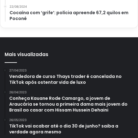
Os temperos devem ficar para depois que o molho ficar no
22/08/2024
Cocaína com ‘grife’: polícia apreende 67,2 quilos em
ponto. Quanto à pimenta-do-reino, escolha a branca para
Poconé
não estragar a tonalidade do molho. Depois, é só transferir
para um outro refratário e aproveitar.
Molho branco combina com o
Mais visualizadas
quê?
27/04/2023
Na verdade, o molho branco não tem uma regra de uso,
Vendedora de curso Thays trader é cancelada no
pois é versátil e neutro, combinando com as mais variadas
TikTok após ostentar vida de luxo
comidas. Entretanto, entre suas combinações, as massas
26/04/2023
são as mais perfeitas.
Conheça Kauane Rode Camargo, a jovem de
Araucária se tornou a primeira dama mais jovem do
Brasil ao casar com Hissam Hussein Dehaini
Mas, o molho ainda pode ser servido com carnes, saladas
26/05/2023
e gratinados. Seu uso pode variar muito conforme a
TikTok vai acabar até o dia 30 de junho? saiba a
composição da mesa. A combinação de molho e peixes,
verdade agora mesmo
também é ótima, e os legumes ficam mais saborosos com