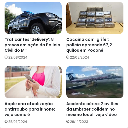
Traficantes ‘delivery’: 8
Cocaína com ‘grife’:
presos em ação da Polícia
polícia apreende 67,2
Civil do MT
quilos em Poconé
22/08/2024
22/08/2024
Suas receitas com um toque especial com o verdadeiro molho
branco clássico: aprenda como fazer – Reprodução Canva
Qual o segredo do preparo do
molho perfeito?
Apple cria atualização
Acidente aéreo: 2 aviões
Apesar de parecer muito simples de fazer, o molho branco
antirroubo para iPhone;
da Embraer colidem no
veja como é
mesmo local; veja vídeo
precisa de todo cuidado na hora do preparo para não
25/01/2024
29/11/2023
empelotar. O resultado final precisa ser um molho