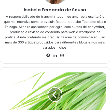
Isabela Fernanda de Sousa
A responsabilidade de transmitir todo meu amor pela escrita é o
que me incentiva sempre evoluir. Redatora do site Tecnonoticias e
Folhago. Mineira apaixonada por agro, com cursos de copywriter,
produção e revisão de conteúdo para web e wordpress na
prática. Ainda pretendo me graduar na área de comunicação. São
mais de 300 artigos produzidos para diferentes blogs e nos mais
variados nichos.
Instagram
Facebook
Linkedin
Suas receitas com um toque especial com o verdadeiro molho
branco clássico: aprenda como fazer – Reprodução Canva
Como fazer molho branco?