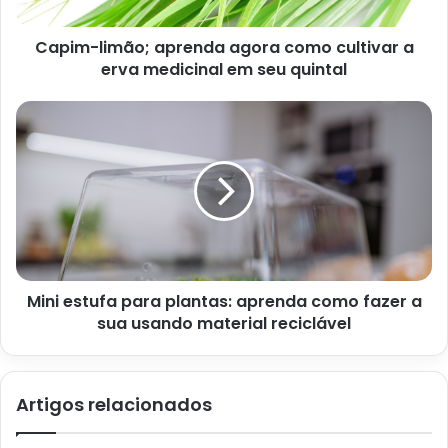
Para fazer o molho é importante separar uma panela com
uma textura não tão grossa e, de preferência,
Capim-limão; aprenda agora como cultivar a
erva medicinal em seu quintal
antiaderente. Assim, a chance de o molho grudar e
queimar é menor. Conforme você verá, os ingredientes do
molho são bem fáceis de encontrar. Confira a lista:
100 g de farinha de trigo;
1 colher de manteiga;
Pimenta-do-reino;
1 litro de leite;
Noz-moscada;
Mini estufa para plantas: aprenda como fazer a
sua usando material reciclável
Sal;
1 cebola triturada.
Artigos relacionados