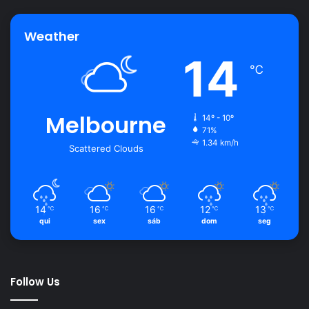
ele.
Weather
Então, agora que você já sabe como fazer um delicioso
14
℃
molho branco
e, com essas dicas do
Portal Atualizei,
não
vai errar no preparo, faça o seu e experimente nas mais
variadas refeições.
Melbourne
14º - 10º
71%
1.34 km/h
Scattered Clouds
Avalie este post post
14
16
16
12
13
℃
℃
℃
℃
℃
qui
sex
sáb
dom
seg
empelotar
molho
receita fácil
truque
Follow Us