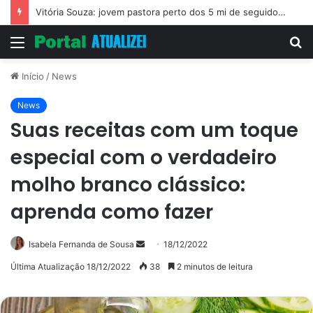
Vitória Souza: jovem pastora perto dos 5 mi de seguidores na web
Menu
P
p
Início
/
News
News
Suas receitas com um toque
especial com o verdadeiro
molho branco clássico:
aprenda como fazer
Mande
Isabela Fernanda de Sousa
18/12/2022
um
Última Atualização 18/12/2022
38
2 minutos de leitura
e-
mail