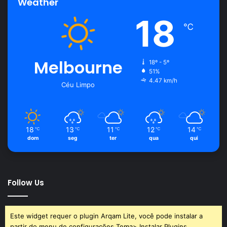
Weather
18
℃
Melbourne
18º - 5º
51%
4.47 km/h
Céu Limpo
18
13
11
12
14
℃
℃
℃
℃
℃
dom
seg
ter
qua
qui
Follow Us
Este widget requer o plugin Arqam Lite, você pode instalar a
partir do menu de configurações Tema> Instalar Plugins.