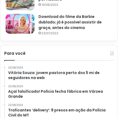
Já na classe dos vegetais, a vitamina A se concentra em
10/06/2023
boas quantidade em folhas verdes como a mostarda, a
Download do filme da Barbie
couve e o espinafre. Além disso, é possível achá-la em
dublado; já é possível assistir de
vegetais amarelos como a famosa cenoura e a adocicada
graça, antes do cinema
abóbora.
23/07/2023
Frutas ricas em vitamina A
Para você
As frutas não ficam de fora e, talvez, seja a opção mais
fácil de inserir no dia a dia. Assim, as que possuem maior
22/08/2024
concentração dessa vitamina são as que possuem a cor
Vitória Souza: jovem pastora perto dos 5 mi de
amarelo alaranjadas. Por exemplo: a manga, o mamão, o
seguidores na web
caqui e a goiaba.
22/08/2024
Açaí falsificado! Polícia fecha fábrica em Várzea
3 sucos naturais ricos em
Grande
vitamina A
22/08/2024
Traficantes ‘delivery’: 8 presos em ação da Polícia
Civil do MT