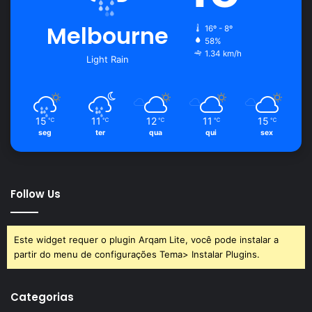
Melbourne
16º - 8º
58%
1.34 km/h
Light Rain
15
11
12
11
15
℃
℃
℃
℃
℃
seg
ter
qua
qui
sex
Follow Us
Este widget requer o plugin Arqam Lite, você pode instalar a
partir do menu de configurações Tema> Instalar Plugins.
Categorias