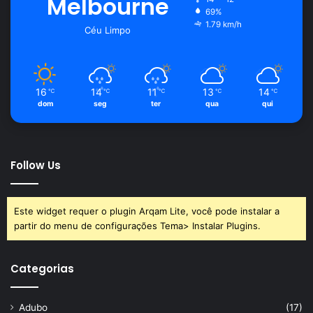
Melbourne
69%
1.79 km/h
Céu Limpo
16
14
11
13
14
℃
℃
℃
℃
℃
dom
seg
ter
qua
qui
Follow Us
Este widget requer o plugin Arqam Lite, você pode instalar a
partir do menu de configurações Tema> Instalar Plugins.
Categorias
Adubo
(17)