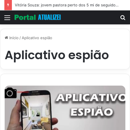
Vitória Souza: jovem pastora perto dos 5 mi de seguidores na web
Menu
P
p
Início
/
Aplicativo espião
Aplicativo espião