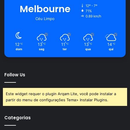
Melbourne
12º - 7º
71%
0.89 km/h
Céu Limpo
12
13
11
13
14
℃
℃
℃
℃
℃
dom
seg
ter
qua
qui
Follow Us
Este widget requer o plugin Arqam Lite, você pode instalar a
partir do menu de configurações Tema> Instalar Plugins.
Categorias