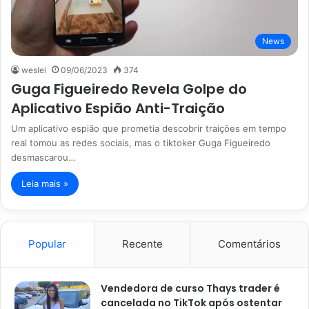
News
weslei
09/06/2023
374
Guga Figueiredo Revela Golpe do
Aplicativo Espião Anti-Traição
Um aplicativo espião que prometia descobrir traições em tempo
real tomou as redes sociais, mas o tiktoker Guga Figueiredo
desmascarou…
Leia mais »
Popular
Recente
Comentários
Vendedora de curso Thays trader é
cancelada no TikTok após ostentar