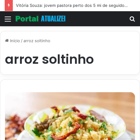
Vitória Souza: jovem pastora perto dos 5 mi de seguidores na web
Menu
P
p
Início
/
arroz soltinho
arroz soltinho