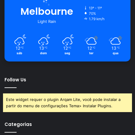
Melbourne
13º - 11º
70%
1.79 km/h
Light Rain
12
13
12
12
13
℃
℃
℃
℃
℃
sáb
dom
seg
ter
qua
Follow Us
Este widget requer o plugin Arqam Lite, você pode instalar a
partir do menu de configurações Tema> Instalar Plugins.
Categorias