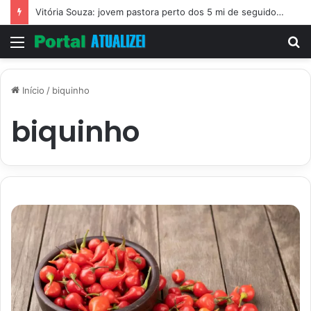
Vitória Souza: jovem pastora perto dos 5 mi de seguidores na web
Menu
P
p
Início
/
biquinho
biquinho