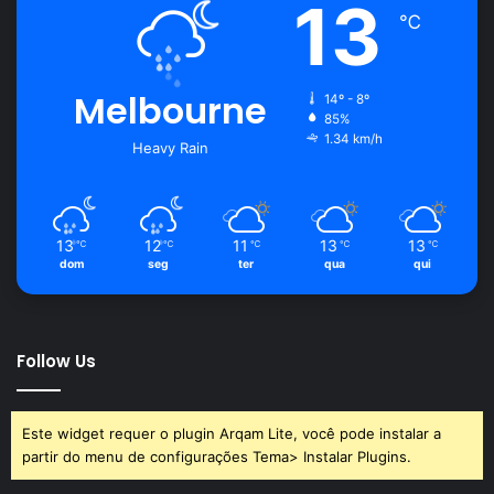
13
℃
Melbourne
14º - 8º
85%
1.34 km/h
Heavy Rain
13
12
11
13
13
℃
℃
℃
℃
℃
dom
seg
ter
qua
qui
Follow Us
Este widget requer o plugin Arqam Lite, você pode instalar a
partir do menu de configurações Tema> Instalar Plugins.