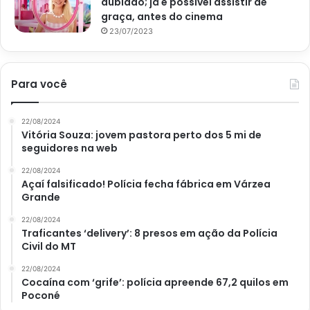
dublado; já é possível assistir de
graça, antes do cinema
23/07/2023
Para você
22/08/2024
Vitória Souza: jovem pastora perto dos 5 mi de
seguidores na web
22/08/2024
Açaí falsificado! Polícia fecha fábrica em Várzea
Grande
22/08/2024
Traficantes ‘delivery’: 8 presos em ação da Polícia
Civil do MT
22/08/2024
Cocaína com ‘grife’: polícia apreende 67,2 quilos em
Poconé