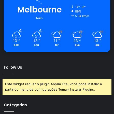
Melbourne
14º - 8º
89%
5.84 km/h
Rain
13
12
11
13
13
℃
℃
℃
℃
℃
dom
seg
ter
qua
qui
Follow Us
Este widget requer o plugin Arqam Lite, você pode instalar a
partir do menu de configurações Tema> Instalar Plugins.
Categorias