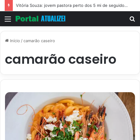
Vitória Souza: jovem pastora perto dos 5 mi de seguidores na web
Menu
P
p
Início
/
camarão caseiro
camarão caseiro