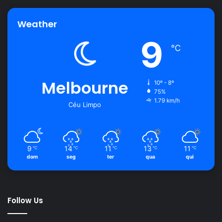
Weather
9
℃
Melbourne
10º - 8º
75%
1.79 km/h
Céu Limpo
9
14
11
13
11
℃
℃
℃
℃
℃
dom
seg
ter
qua
qui
Follow Us