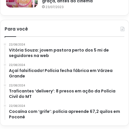
graça, antes do cinema
23/07/2023
Para você
22/08/2024
Vitória Souza: jovem pastora perto dos 5 mi de
seguidores na web
22/08/2024
Açaí falsificado! Polícia fecha fábrica em Várzea
Grande
22/08/2024
Traficantes ‘delivery’: 8 presos em ação da Polícia
Civil do MT
22/08/2024
Cocaína com ‘grife’: polícia apreende 67,2 quilos em
Poconé