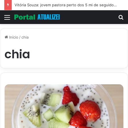
Vitória Souza: jovem pastora perto dos 5 mi de seguidores na web
Menu
P
p
Início
/
chia
chia