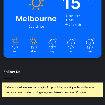
15
Melbourne
16º - 14º
62%
3.13 km/h
Céu Limpo
15
15
13
12
12
℃
℃
℃
℃
℃
sáb
dom
seg
ter
qua
Follow Us
Este widget requer o plugin Arqam Lite, você pode instalar a
partir do menu de configurações Tema> Instalar Plugins.