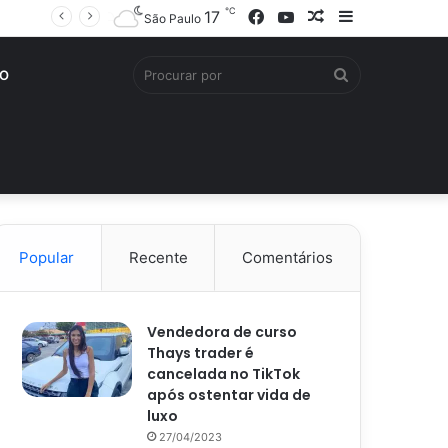
℃
Facebook
YouTube
Artigo
Barra
17
São Paulo
aleatório
Lateral
Procurar
O
por
Popular
Recente
Comentários
Vendedora de curso
Thays trader é
cancelada no TikTok
após ostentar vida de
luxo
27/04/2023