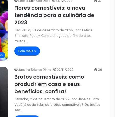
Leticia Shinzato Paes
31/12/2022
37
Flores comestíveis: a nova
tendência para a culinária de
2023
São Paulo, 31 de dezembro de 2022, por Leticia
Shinzato Paes – Com a chegada do fim do ano,
muitos…
Leia mais »
ws
Janaina Brito de Pinho
02/11/2022
36
Brotos comestíveis: como
produzir em casa e seus
benefícios, confira!
Salvador, 2 de novembro de 2022, por Janaina Brito –
Você já ouviu falar de brotos comestíveis? Os brotos
são…