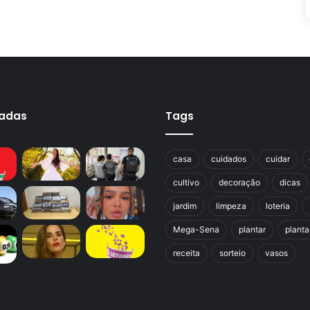
cadas
Tags
casa
cuidados
cuidar
cultivo
decoração
dicas
jardim
limpeza
loteria
Mega-Sena
plantar
planta
receita
sorteio
vasos