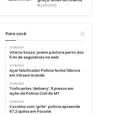
graça, antes do cinema
23/07/2023
Para você
22/08/2024
Vitória Souza: jovem pastora perto dos
5 mi de seguidores na web
22/08/2024
Açaí falsificado! Polícia fecha fábrica
em Várzea Grande
22/08/2024
Traficantes ‘delivery’: 8 presos em
ação da Polícia Civil do MT
22/08/2024
Cocaína com ‘grife’: polícia apreende
67,2 quilos em Poconé