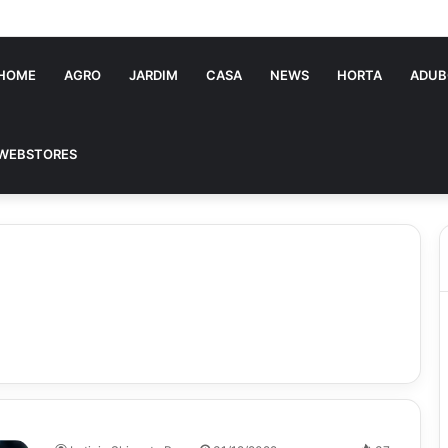
Vitória Souza: jovem pastora perto dos 5 mi de seguidores na web
HOME
AGRO
JARDIM
CASA
NEWS
HORTA
ADUB
WEBSTORES