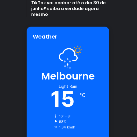
TikTok vai acabar até o dia 30 de
junho? saiba a verdade agora
mesmo
Weather
Melbourne
Light Rain
15
℃
16º - 8º
58%
1.34 km/h