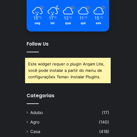
15
11
12
11
15
℃
℃
℃
℃
℃
seg
ter
qua
qui
sex
Follow Us
Este widget requer o plugin Arqam Lite,
você pode instalar a partir do menu de
configurações Tema> Instalar Plugins.
Categorias
Adubo
(17)
Agro
(140)
Casa
(418)