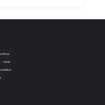
cultivar
horta
Lotofácil
s