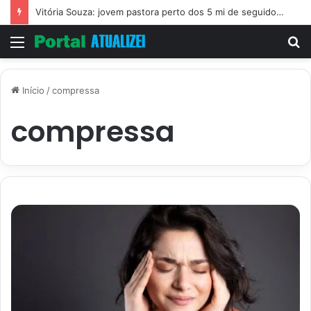
Vitória Souza: jovem pastora perto dos 5 mi de seguidores na web
Menu
P
p
Início
/
compressa
compressa