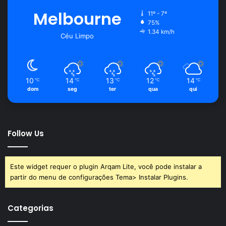
Melbourne
11º - 7º
75%
1.34 km/h
Céu Limpo
10
14
13
12
14
℃
℃
℃
℃
℃
dom
seg
ter
qua
qui
Follow Us
Este widget requer o plugin Arqam Lite, você pode instalar a
partir do menu de configurações Tema> Instalar Plugins.
Categorias