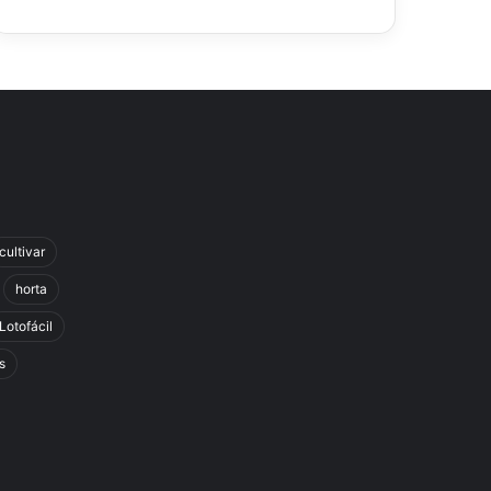
cultivar
horta
Lotofácil
s