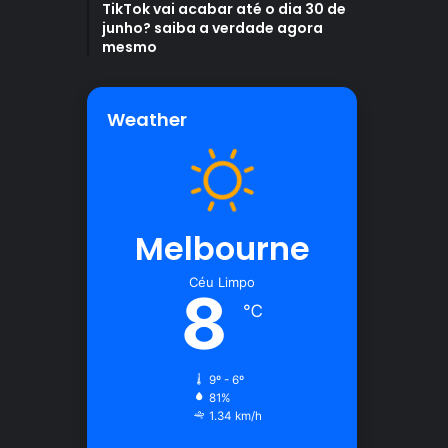
TikTok vai acabar até o dia 30 de
junho? saiba a verdade agora
mesmo
Weather
Melbourne
Céu Limpo
8
℃
9º - 6º
81%
1.34 km/h