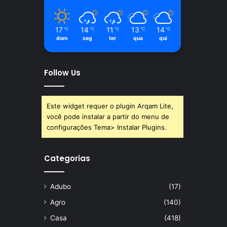
17
14
11
13
14
℃
℃
℃
℃
℃
dom
seg
ter
qua
qui
Follow Us
Este widget requer o plugin Arqam Lite,
você pode instalar a partir do menu de
configurações Tema> Instalar Plugins.
Categorias
Adubo
(17)
Agro
(140)
Casa
(418)