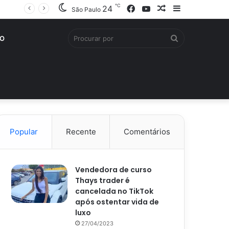
℃
Facebook
YouTube
Artigo
Barra
24
São Paulo
aleatório
Lateral
Procurar
O
por
Popular
Recente
Comentários
Vendedora de curso
Thays trader é
cancelada no TikTok
após ostentar vida de
luxo
27/04/2023