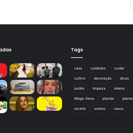
cadas
Tags
casa
cuidados
cuidar
cultivo
decoração
dicas
jardim
limpeza
loteria
Mega-Sena
plantar
planta
receita
sorteio
vasos