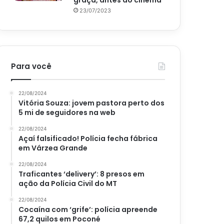
graça, antes do cinema
23/07/2023
Para você
22/08/2024
Vitória Souza: jovem pastora perto dos
5 mi de seguidores na web
22/08/2024
Açaí falsificado! Polícia fecha fábrica
em Várzea Grande
22/08/2024
Traficantes ‘delivery’: 8 presos em
ação da Polícia Civil do MT
22/08/2024
Cocaína com ‘grife’: polícia apreende
67,2 quilos em Poconé