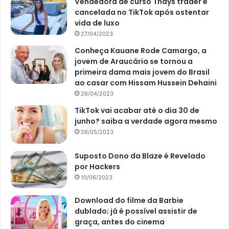
Vendedora de curso Thays trader é
cancelada no TikTok após ostentar
vida de luxo
27/04/2023
Conheça Kauane Rode Camargo, a
jovem de Araucária se tornou a
primeira dama mais jovem do Brasil
ao casar com Hissam Hussein Dehaini
26/04/2023
TikTok vai acabar até o dia 30 de
junho? saiba a verdade agora mesmo
26/05/2023
Suposto Dono da Blaze é Revelado
por Hackers
10/06/2023
Download do filme da Barbie
dublado; já é possível assistir de
graça, antes do cinema