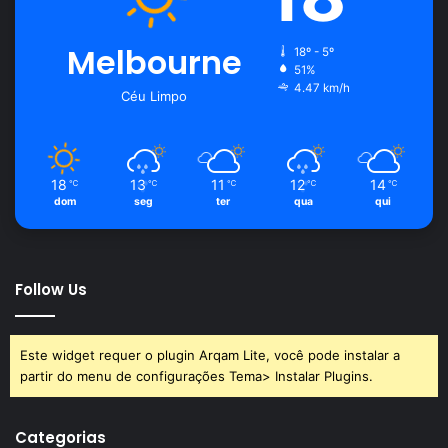
Melbourne
18º - 5º
51%
4.47 km/h
Céu Limpo
18
13
11
12
14
℃
℃
℃
℃
℃
dom
seg
ter
qua
qui
Follow Us
Este widget requer o plugin Arqam Lite, você pode instalar a
partir do menu de configurações Tema> Instalar Plugins.
Categorias