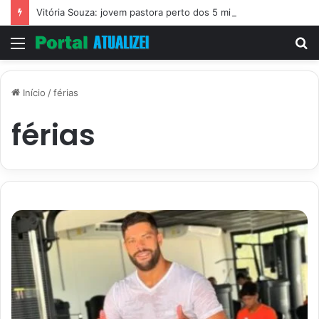
Vitória Souza: jovem pastora perto dos 5 mi de seguidores na web
Menu
P
p
Início
/
férias
férias