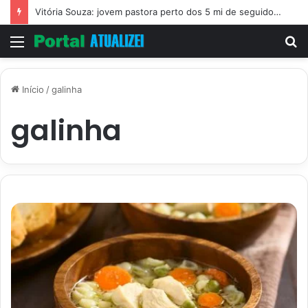
Vitória Souza: jovem pastora perto dos 5 mi de seguidores na web
Menu
P
p
Início
/
galinha
galinha