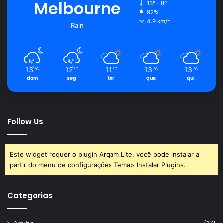
Melbourne
13º - 8º
92%
4.9 km/h
Rain
13
12
11
13
13
℃
℃
℃
℃
℃
dom
seg
ter
qua
qui
Follow Us
Este widget requer o plugin Arqam Lite, você pode instalar a
partir do menu de configurações Tema> Instalar Plugins.
Categorias
Adubo
(17)