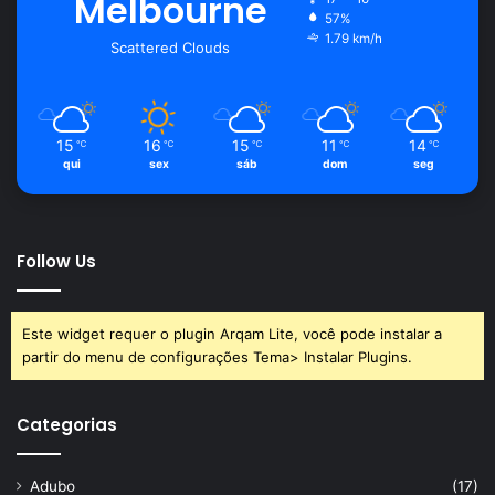
Melbourne
57%
1.79 km/h
Scattered Clouds
15
16
15
11
14
℃
℃
℃
℃
℃
qui
sex
sáb
dom
seg
Follow Us
Este widget requer o plugin Arqam Lite, você pode instalar a
partir do menu de configurações Tema> Instalar Plugins.
Categorias
Adubo
(17)