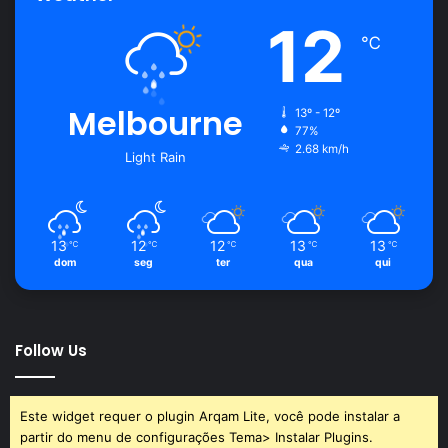
12
℃
Melbourne
13º - 12º
77%
2.68 km/h
Light Rain
13
12
12
13
13
℃
℃
℃
℃
℃
dom
seg
ter
qua
qui
Follow Us
Este widget requer o plugin Arqam Lite, você pode instalar a
partir do menu de configurações Tema> Instalar Plugins.