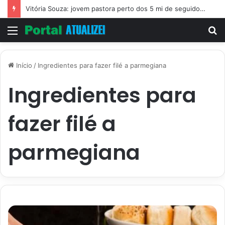
Vitória Souza: jovem pastora perto dos 5 mi de seguidores na web
Menu
P
p
Início
/
Ingredientes para fazer filé a parmegiana
Ingredientes para
fazer filé a
parmegiana