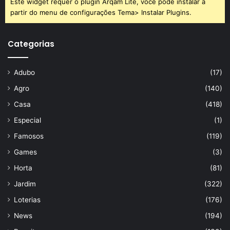
Este widget requer o plugin Arqam Lite, você pode instalar a
partir do menu de configurações Tema> Instalar Plugins.
Categorias
Adubo
(17)
Agro
(140)
Casa
(418)
Especial
(1)
Famosos
(119)
Games
(3)
Horta
(81)
Jardim
(322)
Loterias
(176)
News
(194)