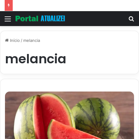
Menu
P
p
Início
/
melancia
melancia