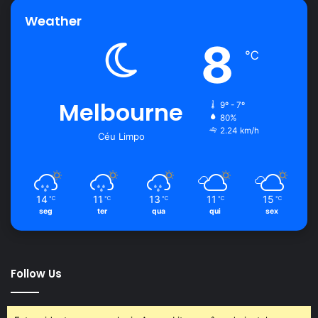
Weather
8
℃
Melbourne
9º - 7º
80%
2.24 km/h
Céu Limpo
14
11
13
11
15
℃
℃
℃
℃
℃
seg
ter
qua
qui
sex
Follow Us