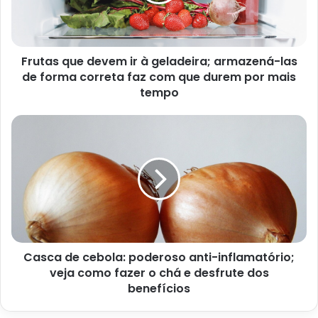
Frutas que devem ir à geladeira; armazená-las
de forma correta faz com que durem por mais
tempo
Reportagem sobre os benefícios da melancia – Imagem extraída
do site g1.globo.com
Esse é mais um dos benefícios que a fruta possui dentre
Casca de cebola: poderoso anti-inflamatório;
tantos outros. Isso porque, a melancia é muito rica em
veja como fazer o chá e desfrute dos
água, vitamina A e C e licopeno. Além disso, ela é pouco
benefícios
calórica, o que contribui para uma dieta mais saudável,
segundo a nutricionista.