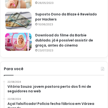
Tanto os homens quanto as mulheres são beneficiados
26/05/2023
por este composto. Entretanto, vale ressaltar que,
Suposto Dono da Blaze é Revelado
problemas com libido ou pressão devem ser
por Hackers
diagnosticados e tratados por um profissional. Porque,
10/06/2023
apenas este é capaz de indicar a abordagem correta para
o tratamento adequado.
Download do filme da Barbie
dublado; já é possível assistir de
Qual a forma certa de usar a
graça, antes do cinema
23/07/2023
casca da melancia?
Gláucia Pastores, bióloga e cientista de alimentos, ainda
Para você
em entrevista na referida matéria, informa que, quem usa
a casca de melancia pode sentir uma sensação de inchaço.
22/08/2024
Isso porque, essa parte da fruta possui fibras, que são
Vitória Souza: jovem pastora perto dos 5 mi de
seguidores na web
responsáveis por essa sensação, mas, na quantidade
certa, isso não ocorre.
22/08/2024
Açaí falsificado! Polícia fecha fábrica em Várzea