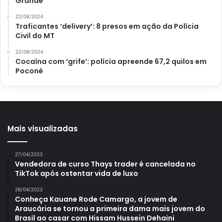
Grande
De acordo com a bióloga, o ideal é ingerir essa parte da
22/08/2024
melancia de três a quatro vezes na semana. Mas, é preciso
Traficantes ‘delivery’: 8 presos em ação da Polícia
atenção à quantidade, para evitar o inchaço estomacal,
Civil do MT
que pode causar mal-estar. Então, o ideal é consultar um
22/08/2024
especialista para que ele indique a quantia certa para
Cocaína com ‘grife’: polícia apreende 67,2 quilos em
você.
Poconé
Mais visualizadas
27/04/2023
Vendedora de curso Thays trader é cancelada no
TikTok após ostentar vida de luxo
26/04/2023
Conheça Kauane Rode Camargo, a jovem de
Araucária se tornou a primeira dama mais jovem do
Brasil ao casar com Hissam Hussein Dehaini