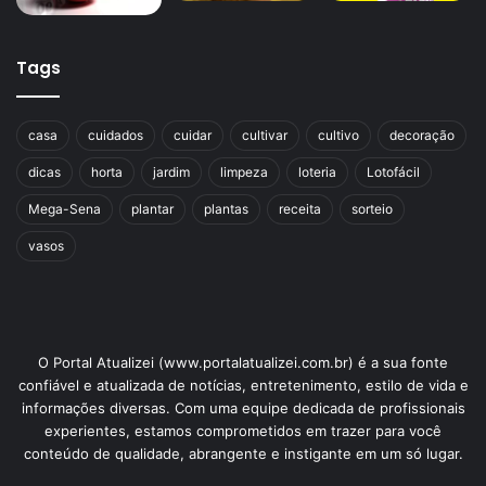
deixe amornar por 10 min.
Tags
Para beber, você pode agregar especiarias como cravo,
algumas gotas de limão, ou usar açúcar mascavo ou mel
para trazer mais sabor e dulçor. Experimente a receita e
casa
cuidados
cuidar
cultivar
cultivo
decoração
comente aqui no
Portal Atualizei
se já percebeu os efeitos
dicas
horta
jardim
limpeza
loteria
Lotofácil
positivos da
casca de melancia
.
Mega-Sena
plantar
plantas
receita
sorteio
vasos
Avalie este post post
O Portal Atualizei (www.portalatualizei.com.br) é a sua fonte
benefícios
casca
melancia
confiável e atualizada de notícias, entretenimento, estilo de vida e
informações diversas. Com uma equipe dedicada de profissionais
experientes, estamos comprometidos em trazer para você
conteúdo de qualidade, abrangente e instigante em um só lugar.