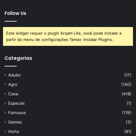
problema de saúde prévio, a dica é procurar seu médico
Follow Us
de confiança antes de colocar esse ingrediente na receita.
Um médico especialista será capaz de indicar a
Este widget requer o plugin Arqam Lite, você pode instalar a
quantidade correta de uso, bem como a frequência. Assim,
partir do menu de configurações Tema> Instalar Plugins.
será possível obter os melhores resultados sem correr
risco algum. Todavia, a regra de ouro é usar sempre com
Categorias
moderação; o excesso nunca é uma boa opção.
Adubo
(17)
Agro
(140)
Casa
(418)
Especial
(1)
Famosos
(119)
Games
(3)
Horta
(81)