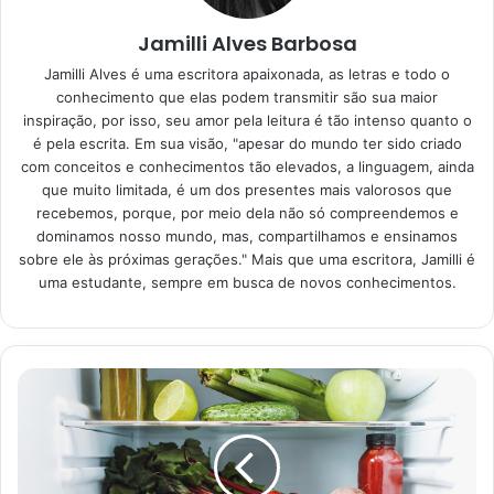
Quais são os benefícios da
Jamilli Alves Barbosa
casca de melancia?
Jamilli Alves é uma escritora apaixonada, as letras e todo o
conhecimento que elas podem transmitir são sua maior
Há quem pense que apenas a polpa da melancia tem
inspiração, por isso, seu amor pela leitura é tão intenso quanto o
é pela escrita. Em sua visão, "apesar do mundo ter sido criado
vitaminas e nutrientes bons para a saúde. Mas, isso está
com conceitos e conhecimentos tão elevados, a linguagem, ainda
longe de ser uma verdade, já que, desde o caroço até a
que muito limitada, é um dos presentes mais valorosos que
casca, essa fruta é cheia de vitaminas e benefícios.
recebemos, porque, por meio dela não só compreendemos e
dominamos nosso mundo, mas, compartilhamos e ensinamos
sobre ele às próximas gerações." Mais que uma escritora, Jamilli é
De acordo com a nutricionista Camila de Cássia
uma estudante, sempre em busca de novos conhecimentos.
Rodrigues, em reportagem feita pela redação do
G1
,
publicada em 12 de dezembro de 2014, a casca de
melancia é tem substância que auxiliam no bombeamento
de sangue pelo corpo.