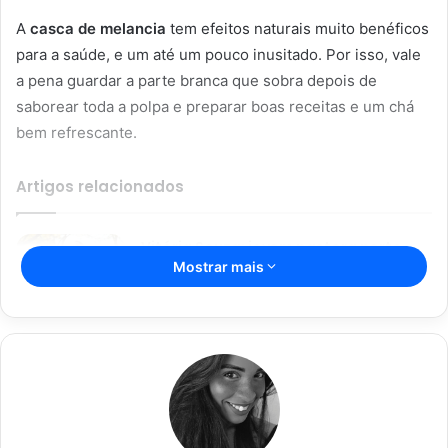
A
casca de melancia
tem efeitos naturais muito benéficos
para a saúde, e um até um pouco inusitado. Por isso, vale
a pena guardar a parte branca que sobra depois de
saborear toda a polpa e preparar boas receitas e um chá
bem refrescante.
Artigos relacionados
Vitória Souza: jovem pastora perto
Mostrar mais
dos 5 mi de seguidores na web
22/08/2024
Açaí falsificado! Polícia fecha fábrica
em Várzea Grande
22/08/2024