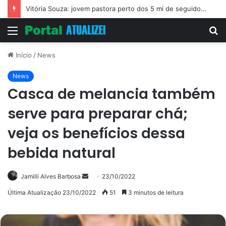
Vitória Souza: jovem pastora perto dos 5 mi de seguidores na web
Menu
P
p
Início
/
News
News
Casca de melancia também
serve para preparar chá;
veja os benefícios dessa
bebida natural
Mande
Jamilli Alves Barbosa
23/10/2022
um
Última Atualização 23/10/2022
51
3 minutos de leitura
e-
mail