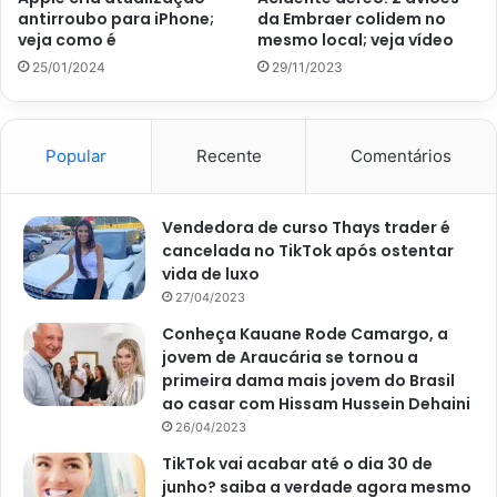
antirroubo para iPhone;
da Embraer colidem no
veja como é
mesmo local; veja vídeo
25/01/2024
29/11/2023
Popular
Recente
Comentários
Reportagem sobre os benefícios da casca dos alimentos – Imagem
extraída do site g1.globo.com
Vendedora de curso Thays trader é
cancelada no TikTok após ostentar
vida de luxo
27/04/2023
Segundo o doutor, essa vasodilatação é capaz de ajudar
Conheça Kauane Rode Camargo, a
na melhora da pressão arterial. Mas, esse composto
jovem de Araucária se tornou a
possui, ainda, outro benefício, já que, é um estimulante
primeira dama mais jovem do Brasil
sexual natural. Assim, ainda de acordo com o
ao casar com Hissam Hussein Dehaini
ginecologista, ela aumenta a quantidade de sangue na
26/04/2023
região pélvica.
TikTok vai acabar até o dia 30 de
junho? saiba a verdade agora mesmo