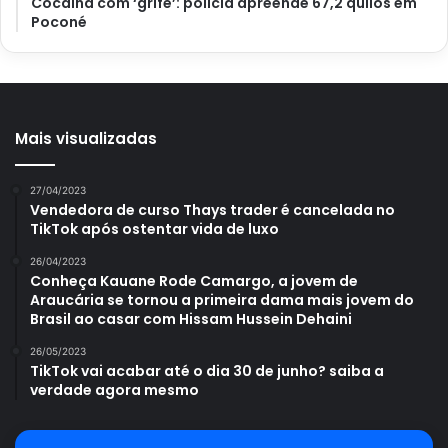
Cocaína com ‘grife’: polícia apreende 67,2 quilos em
Poconé
Mais visualizadas
27/04/2023
Vendedora de curso Thays trader é cancelada no
TikTok após ostentar vida de luxo
26/04/2023
Conheça Kauane Rode Camargo, a jovem de
Araucária se tornou a primeira dama mais jovem do
Brasil ao casar com Hissam Hussein Dehaini
26/05/2023
TikTok vai acabar até o dia 30 de junho? saiba a
verdade agora mesmo