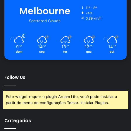
Melbourne
11º - 8º
74%
0.89 km/h
Scattered Clouds
9
14
13
12
14
℃
℃
℃
℃
℃
dom
seg
ter
qua
qui
Follow Us
Este widget requer o plugin Arqam Lite, você pode instalar a
partir do menu de configurações Tema> Instalar Plugins.
Categorias