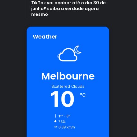
TikTok vai acabar até o dia 30 de
junho? saiba a verdade agora
mesmo
Weather
Melbourne
Scattered Clouds
10
℃
11º - 8º
73%
0.89 km/h