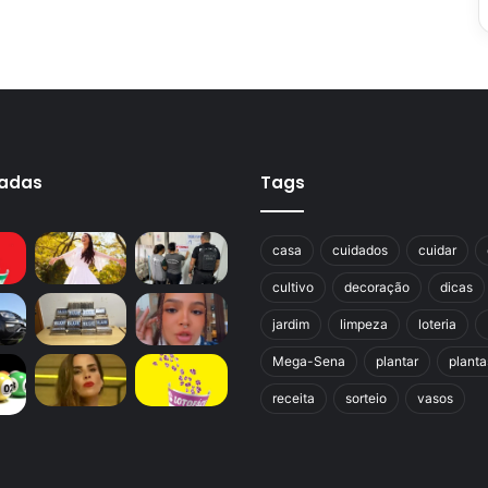
cadas
Tags
casa
cuidados
cuidar
cultivo
decoração
dicas
jardim
limpeza
loteria
Mega-Sena
plantar
planta
receita
sorteio
vasos