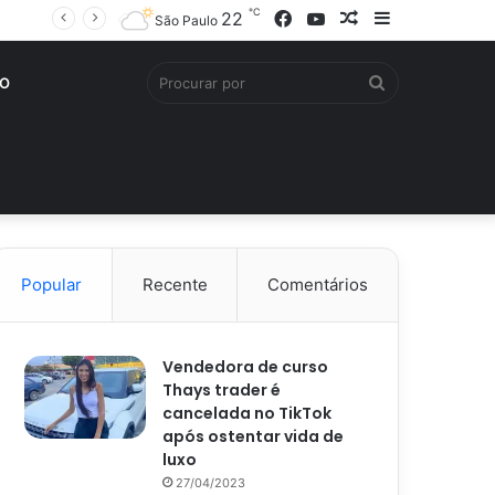
℃
Facebook
YouTube
Artigo
Barra
22
São Paulo
aleatório
Lateral
Procurar
O
por
Popular
Recente
Comentários
Vendedora de curso
Thays trader é
cancelada no TikTok
após ostentar vida de
luxo
27/04/2023