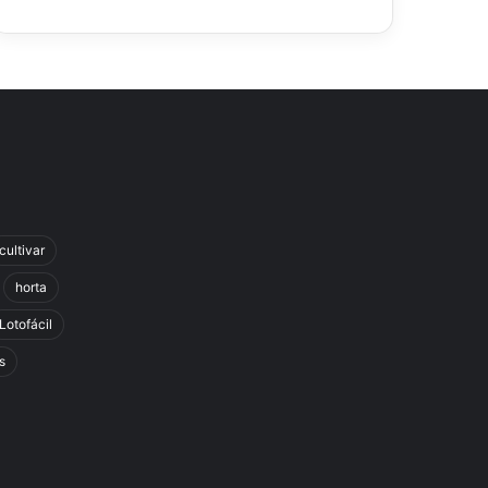
cultivar
horta
Lotofácil
s