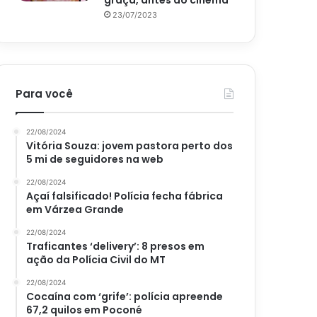
graça, antes do cinema
23/07/2023
Para você
22/08/2024
Vitória Souza: jovem pastora perto dos
5 mi de seguidores na web
22/08/2024
Açaí falsificado! Polícia fecha fábrica
em Várzea Grande
22/08/2024
Traficantes ‘delivery’: 8 presos em
ação da Polícia Civil do MT
22/08/2024
Cocaína com ‘grife’: polícia apreende
67,2 quilos em Poconé