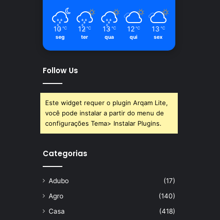
10
12
13
12
13
℃
℃
℃
℃
℃
seg
ter
qua
qui
sex
Follow Us
Este widget requer o plugin Arqam Lite,
você pode instalar a partir do menu de
configurações Tema> Instalar Plugins.
Categorias
Adubo
(17)
Agro
(140)
Casa
(418)