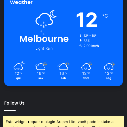
Weather
12
cuidados
cultivos
horta
℃
pássaros
Melbourne
13º - 10º
85%
2.09 km/h
Light Rain
12
16
16
12
13
℃
℃
℃
℃
℃
qui
sex
sáb
dom
seg
Follow Us
Este widget requer o plugin Arqam Lite, você pode instalar a