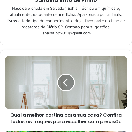
Janaina Brito de Pinho
Aprenda como plantar cebola em
Nascida e criada em Salvador, Bahia. Técnica em química e,
balde ou direto na terra sem
atualmente, estudante de medicina. Apaixonada por animais,
dificuldade
livros e todo tipo de conhecimento. Hoje, faço parte do time de
06/01/2023
redatores do Diário SP. Contato para sugestões:
janaina.bp2001@gmail.com
Qual a melhor cortina para sua casa? Confira
todos os truques para escolher com precisão
Pássaros (Reprodução Canva)