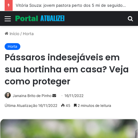
Vitória Souza: jovem pastora perto dos 5 mi de seguidores na web
Menu
P
p
Início
/
Horta
Horta
Pássaros indesejáveis em
sua hortinha em casa? Veja
como proteger
Mande
Janaina Brito de Pinho
16/11/2022
um
Última Atualização 16/11/2022
45
2 minutos de leitura
e-
mail