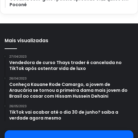
Poconé
investir em figuras de predadores. Pequenas estátuas de
gavião e coruja podem ser utilizados na horta com o
mesmo objetivo do espantalho.
Ademais, você também pode proteger suas sementes e
Mais visualizadas
brotos diretamente com sacos plásticos transparentes
fincados ao solo, pelo menos até as plantas crescerem o
27/04/2023
Vendedora de curso Thays trader é cancelada no
suficiente para não serem mais tão atrativas para as aves.
TikTok após ostentar vida de luxo
Frutas também podem ser abrigadas em pequenas redes
26/04/2023
para evitar a ação dos
pássaros
. Com esses truques e
Conheça Kauane Rode Camargo, a jovem de
sugestões, afastar os bichinhos dos cultivos ficou mais
Araucária se tornou a primeira dama mais jovem do
fácil.
Brasil ao casar com Hissam Hussein Dehaini
26/05/2023
TikTok vai acabar até o dia 30 de junho? saiba a
verdade agora mesmo
Avalie este post post