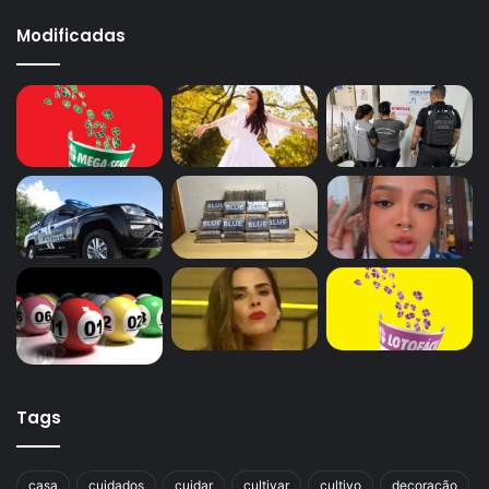
Modificadas
Tags
casa
cuidados
cuidar
cultivar
cultivo
decoração