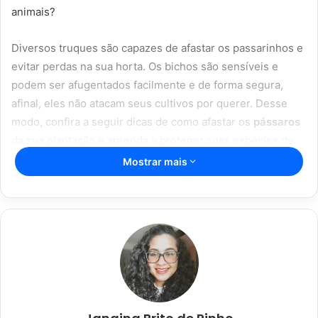
animais?
Diversos truques são capazes de afastar os passarinhos e
evitar perdas na sua horta. Os bichos são sensíveis e
podem ser afugentados facilmente e de forma segura,
afinal, eles não atacam seus cultivos por querer. Desse
modo, confira a seguir dicas de como afastar os
pássaros
da sua plantação e aprenda a proteger suas espécies de
maneira simplificada.
Mostrar mais
Artigos relacionados
Como cultivar tomate italiano na sua
horta da forma correta e sem dor de
cabeça no cultivo, confira
08/01/2023