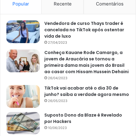
Popular
Recente
Comentários
Como dito, as aves são sensíveis e truques visuais podem
afugentá-los da sua hortinha. Desse modo, segundo João
Mathias em matéria para a revista
Globo Rural
, em 12 de
Vendedora de curso Thays trader é
fevereiro de 2022, a dica é pendurar CD’s ou fitas
cancelada no TikTok após ostentar
vida de luxo
laminadas de forma paralela aos canteiros.
27/04/2023
Conheça Kauane Rode Camargo, a
jovem de Araucária se tornou a
primeira dama mais jovem do Brasil
ao casar com Hissam Hussein Dehaini
26/04/2023
TikTok vai acabar até o dia 30 de
junho? saiba a verdade agora mesmo
26/05/2023
Suposto Dono da Blaze é Revelado
por Hackers
10/06/2023