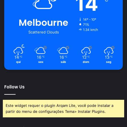
14
Melbourne
14º - 10º
71%
1.34 km/h
Scattered Clouds
14
16
16
12
13
℃
℃
℃
℃
℃
qui
sex
sáb
dom
seg
Follow Us
Este widget requer o plugin Arqam Lite, você pode instalar a
partir do menu de configurações Tema> Instalar Plugins.