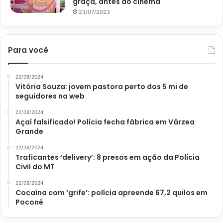
graça, antes do cinema
23/07/2023
Para você
22/08/2024
Vitória Souza: jovem pastora perto dos 5 mi de
seguidores na web
22/08/2024
Açaí falsificado! Polícia fecha fábrica em Várzea
Grande
22/08/2024
Traficantes ‘delivery’: 8 presos em ação da Polícia
Civil do MT
22/08/2024
Cocaína com ‘grife’: polícia apreende 67,2 quilos em
Poconé