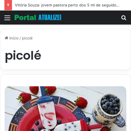
Vitória Souza: jovem pastora perto dos 5 mi de seguidores na web
Menu
P
p
Início
/
picolé
picolé