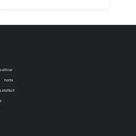
cultivar
horta
Lotofácil
s