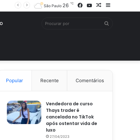
℃
Facebook
YouTube
Artigo
Barra
26
São Paulo
aleatório
Lateral
Procurar
O
por
Popular
Recente
Comentários
Vendedora de curso
Thays trader é
cancelada no TikTok
após ostentar vida de
luxo
27/04/2023