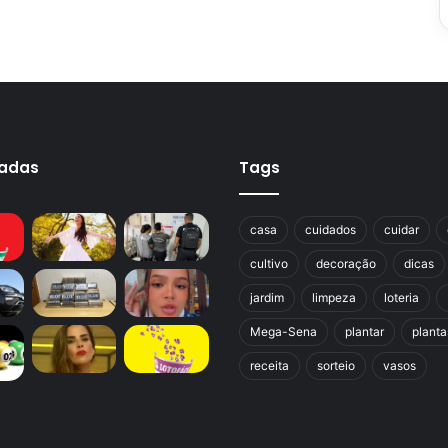
cadas
Tags
casa
cuidados
cuidar
cultivo
decoração
dicas
jardim
limpeza
loteria
Mega-Sena
plantar
planta
receita
sorteio
vasos