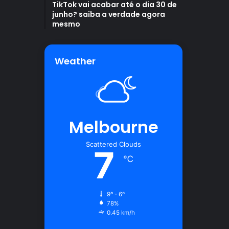
TikTok vai acabar até o dia 30 de
junho? saiba a verdade agora
mesmo
Weather
Melbourne
Scattered Clouds
7
℃
9º - 6º
78%
0.45 km/h