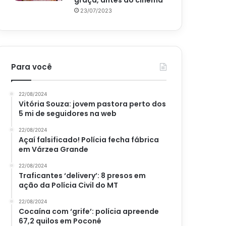
graça, antes do cinema
23/07/2023
Para você
22/08/2024
Vitória Souza: jovem pastora perto dos
5 mi de seguidores na web
22/08/2024
Açaí falsificado! Polícia fecha fábrica
em Várzea Grande
22/08/2024
Traficantes ‘delivery’: 8 presos em
ação da Polícia Civil do MT
22/08/2024
Cocaína com ‘grife’: polícia apreende
67,2 quilos em Poconé