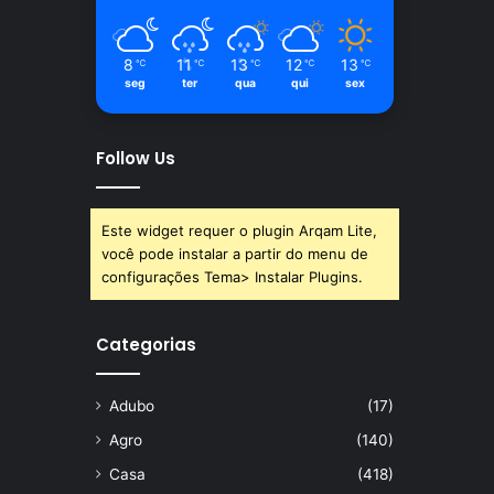
8
11
13
12
13
℃
℃
℃
℃
℃
seg
ter
qua
qui
sex
Follow Us
Este widget requer o plugin Arqam Lite,
você pode instalar a partir do menu de
configurações Tema> Instalar Plugins.
Categorias
Adubo
(17)
Agro
(140)
Casa
(418)