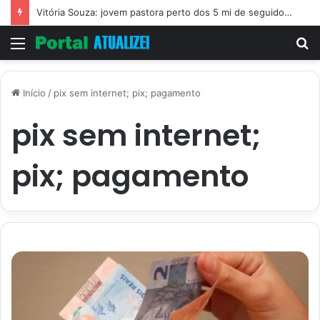
Vitória Souza: jovem pastora perto dos 5 mi de seguidores na web
Menu
P
p
Início
/
pix sem internet; pix; pagamento
pix sem internet;
pix; pagamento