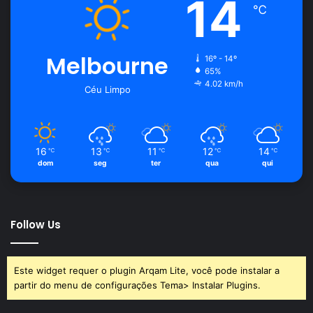
14
℃
Melbourne
16º - 14º
65%
4.02 km/h
Céu Limpo
16
13
11
12
14
℃
℃
℃
℃
℃
dom
seg
ter
qua
qui
Follow Us
Este widget requer o plugin Arqam Lite, você pode instalar a
partir do menu de configurações Tema> Instalar Plugins.