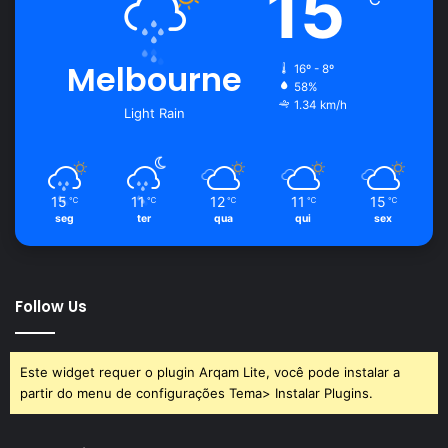
15
Melbourne
16º - 8º
58%
1.34 km/h
Light Rain
15
11
12
11
15
℃
℃
℃
℃
℃
seg
ter
qua
qui
sex
Follow Us
Este widget requer o plugin Arqam Lite, você pode instalar a
partir do menu de configurações Tema> Instalar Plugins.