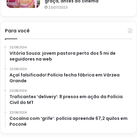
graça, antes do cinema
23/07/2023
Para você
22/08/2024
Vitória Souza: jovem pastora perto dos 5 mi de
seguidores na web
22/08/2024
Açaí falsificado! Polícia fecha fábrica em Várzea
Grande
22/08/2024
Traficantes ‘delivery’: 8 presos em ação da Polícia
Civil do MT
22/08/2024
Cocaína com ‘grife’: polícia apreende 67,2 quilos em
Poconé