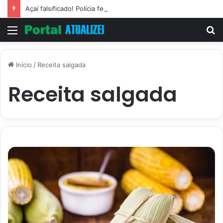
Açaí falsificado! Polícia fecha fábrica em Várzea Grande
Menu
P
p
Início
/
Receita salgada
Receita salgada