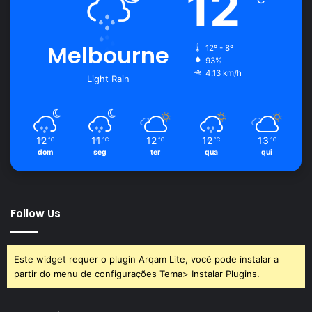
12
Melbourne
12º - 8º
93%
4.13 km/h
Light Rain
12
11
12
12
13
℃
℃
℃
℃
℃
dom
seg
ter
qua
qui
Follow Us
Este widget requer o plugin Arqam Lite, você pode instalar a
partir do menu de configurações Tema> Instalar Plugins.