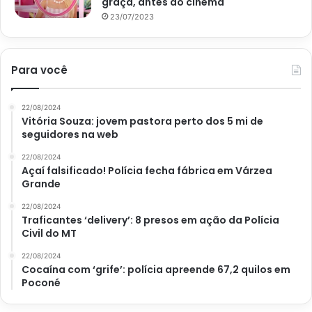
graça, antes do cinema
23/07/2023
Para você
22/08/2024
Vitória Souza: jovem pastora perto dos 5 mi de
seguidores na web
22/08/2024
Açaí falsificado! Polícia fecha fábrica em Várzea
Grande
22/08/2024
Traficantes ‘delivery’: 8 presos em ação da Polícia
Civil do MT
22/08/2024
Cocaína com ‘grife’: polícia apreende 67,2 quilos em
Poconé