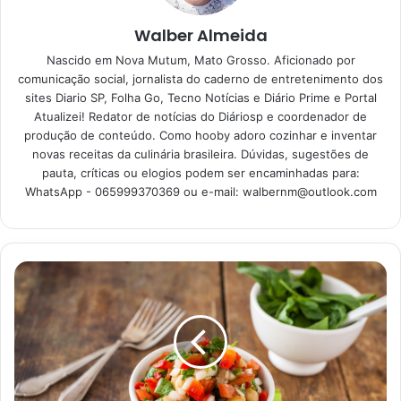
Walber Almeida
Nascido em Nova Mutum, Mato Grosso. Aficionado por
A pamonha salgada com linguiça apimentada está
comunicação social, jornalista do caderno de entretenimento dos
classificada como moderada no quesito dificuldade de
sites Diario SP, Folha Go, Tecno Notícias e Diário Prime e Portal
preparo da receita, devido os seus processo que devem
Atualizei! Redator de notícias do Diáriosp e coordenador de
ser seguidos a risca para dar certo no final. O seu tempo
produção de conteúdo. Como hooby adoro cozinhar e inventar
novas receitas da culinária brasileira. Dúvidas, sugestões de
de duração é de 1:30 e rende até 10 porções, onde vai
pauta, críticas ou elogios podem ser encaminhadas para:
depender do tamanho de cada pamonha enrolada na palha
WhatsApp - 065999370369 ou e-mail:
walbernm@outlook.com
do próprio milho.
Ingredientes para fazer
pamonha salgada com
linguiça apimentada
10 espigas de milho verde
200g de linguiça apimentada