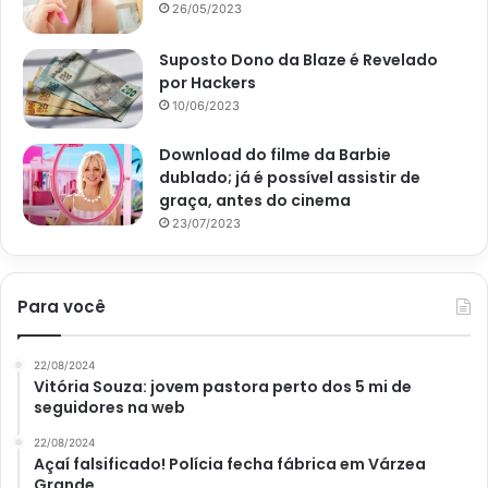
Sugestão de consumo
26/05/2023
A linguiça é apenas um dos diversos ingredientes que
Suposto Dono da Blaze é Revelado
pode ser feito, mas pode substituir por outro da sua
por Hackers
escolha, por exemplo bacon com queijo, frango desfiado
10/06/2023
com bacon e queijo, fique a vontade para experimentar
Download do filme da Barbie
novos sabores.
dublado; já é possível assistir de
graça, antes do cinema
Para uma versão mais suave e cremosa, adicione um
23/07/2023
pouco de creme de leite ou requeijão à mistura de milho.
Você também pode assar a massa por 30 minutos ao invés
Para você
de cozinhar na água, e ter uma massa mais seca.
22/08/2024
Vitória Souza: jovem pastora perto dos 5 mi de
seguidores na web
Avalie este post post
22/08/2024
Açaí falsificado! Polícia fecha fábrica em Várzea
Grande