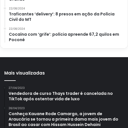
milho
Palha de milho
22/08/2024
Traficantes ‘delivery’: 8 presos em ação da Polícia
Civil do MT
Pamonha de milho
Pamonha doce
22/08/2024
Pamonha salgada
Receita de vó
Cocaína com ‘grife’: polícia apreende 67,2 quilos em
Poconé
Receita salgada
Mais visualizadas
27/04/2023
Vendedora de curso Thays trader é cancelada no
TikTok após ostentar vida de luxo
26/04/2023
Conheça Kauane Rode Camargo, a jovem de
Araucária se tornou a primeira dama mais jovem do
Brasil ao casar com Hissam Hussein Dehaini