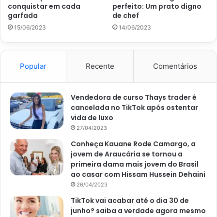
conquistar em cada
perfeito: Um prato digno
mexendo ocasionalmente.
garfada
de chef
Pegue algumas palhas de milho e mergulhe-as em
15/06/2023
14/06/2023
água quente por alguns minutos, para que fiquem
mais maleáveis.
Popular
Recente
Comentários
Corte as palhas em pedaços do tamanho desejado e,
com uma colher, despeje a mistura de milho e
linguiça dentro delas.
Vendedora de curso Thays trader é
Feche a palha de milho, enrolando-a bem e
cancelada no TikTok após ostentar
vida de luxo
amarrando as pontas com um barbante.
27/04/2023
Coloque as pamonhas em uma panela grande com
Conheça Kauane Rode Camargo, a
água fervente e deixe cozinhar por cerca de 45
jovem de Araucária se tornou a
minutos a 1 hora, dependendo do tamanho das
primeira dama mais jovem do Brasil
pamonhas.
ao casar com Hissam Hussein Dehaini
26/04/2023
Quando estiverem prontas, retire-as da água e deixe
esfriar um pouco antes de servir.
TikTok vai acabar até o dia 30 de
junho? saiba a verdade agora mesmo