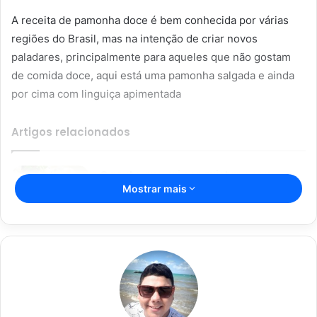
A receita de pamonha doce é bem conhecida por várias
regiões do Brasil, mas na intenção de criar novos
paladares, principalmente para aqueles que não gostam
de comida doce, aqui está uma pamonha salgada e ainda
por cima com linguiça apimentada
Artigos relacionados
O prato que vai conquistar o seu
Mostrar mais
paladar: macarrão com creme de
batata
16/06/2023
Parmegiana de Frango: a escolha
certa para um almoço ou jantar
prático e cheio de sabor
15/06/2023