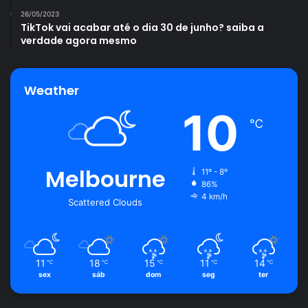
26/05/2023
TikTok vai acabar até o dia 30 de junho? saiba a
verdade agora mesmo
Weather
10
℃
Melbourne
11º - 8º
86%
4 km/h
Scattered Clouds
11
18
15
11
14
℃
℃
℃
℃
℃
sex
sáb
dom
seg
ter