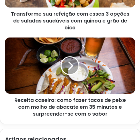
1 cebola picada
Transforme sua refeição com essas 3 opções
2 dentes de alho picados
de saladas saudáveis com quinoa e grão de
1/2 xícara de leite
bico
1/2 xícara de óleo
1 pitada de sal
Palha de milho para embrulhar
Receita caseira: como fazer tacos de peixe
com molho de abacate em 35 minutos e
surpreender-se com o sabor
Artigos relacionados