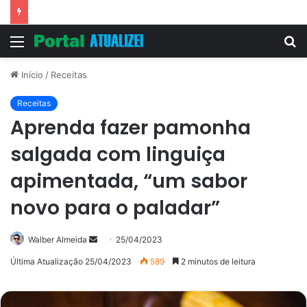
Vitória Souza: jovem pastora perto dos 5 mi de seguidores na web
Menu
P
p
Início
/
Receitas
Receitas
Aprenda fazer pamonha
salgada com linguiça
apimentada, “um sabor
novo para o paladar”
Mande
Walber Almeida
25/04/2023
um
Última Atualização 25/04/2023
589
2 minutos de leitura
e-
mail