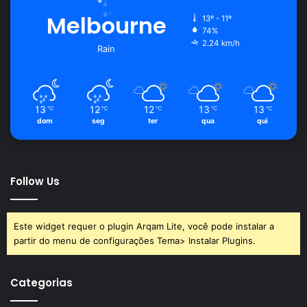
Melbourne
13º - 11º
74%
2.24 km/h
Rain
13
12
12
13
13
℃
℃
℃
℃
℃
dom
seg
ter
qua
qui
Follow Us
Este widget requer o plugin Arqam Lite, você pode instalar a
partir do menu de configurações Tema> Instalar Plugins.
Categorias