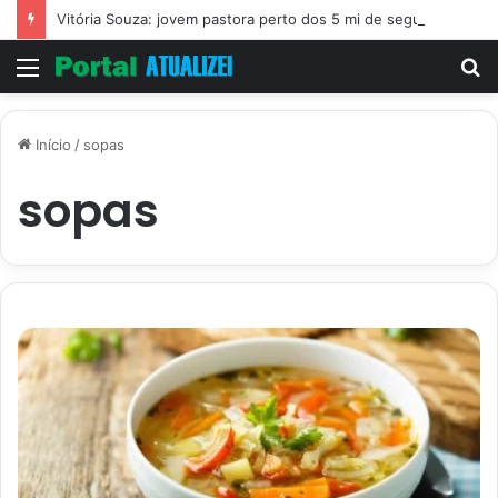
Vitória Souza: jovem pastora perto dos 5 mi de seguidores na web
Menu
P
p
Início
/
sopas
sopas