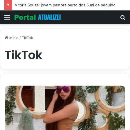
Vitória Souza: jovem pastora perto dos 5 mi de seguidores na web
Menu
P
p
Início
/
TikTok
TikTok