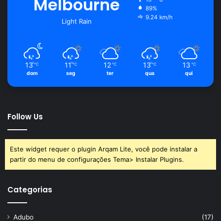
Melbourne
89%
9.24 km/h
Light Rain
13
11
12
13
13
℃
℃
℃
℃
℃
dom
seg
ter
qua
qui
Follow Us
Este widget requer o plugin Arqam Lite, você pode instalar a
partir do menu de configurações Tema> Instalar Plugins.
Categorias
Adubo
(17)