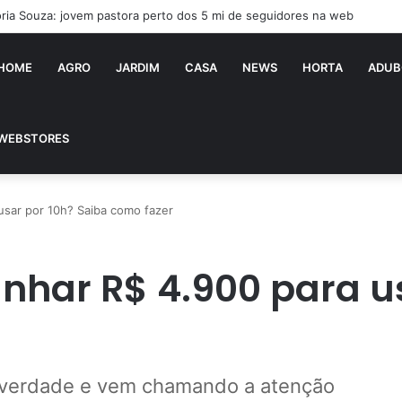
ória Souza: jovem pastora perto dos 5 mi de seguidores na web
HOME
AGRO
JARDIM
CASA
NEWS
HORTA
ADUB
WEBSTORES
 usar por 10h? Saiba como fazer
anhar R$ 4.900 para u
r
é verdade e vem chamando a atenção