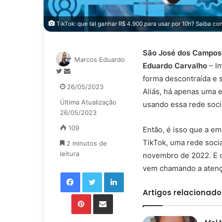
TikTok: que tal ganhar R$ 4.900 para usar por 10h? Saiba com
São José dos Campos-
Marcos Eduardo
Eduardo Carvalho
– Im
Siga
Mande
forma descontraída e 
no
um
26/05/2023
Aliás, há apenas uma e
Twitter
e-
Última Atualização
mail
usando essa rede soci
26/05/2023
109
Então, é isso que a e
TikTok, uma rede soci
2 minutos de
leitura
novembro de 2022. E o
vem chamando a atenç
Facebook
Twitter
Linkedin
Artigos relacionado
Pinterest
Compartilhar via e-mail