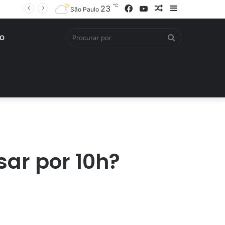
℃
Facebook
YouTube
Artigo
Barra
23
São Paulo
aleatório
Lateral
Procurar
O
por
sar por 10h?