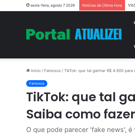
Vit
sexta-feira, agosto 7 2026
Notícias de Última Hora
Início
/
Famosos
/
TikTok: que tal ganhar R$ 4.900 para
Famosos
TikTok: que tal g
Saiba como faze
O que pode parecer 'fake news', 