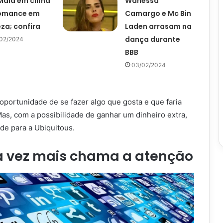
Maia em clima
Wanessa
romance em
Camargo e Mc Bin
za; confira
Laden arrasam na
dança durante
02/2024
BBB
03/02/2024
portunidade de se fazer algo que gosta e que faria
as, com a possibilidade de ganhar um dinheiro extra,
de para a Ubiquitous.
a vez mais chama a atenção