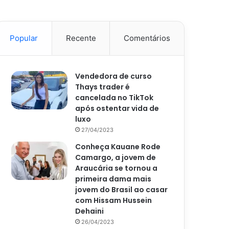
Popular
Recente
Comentários
Vendedora de curso
Thays trader é
cancelada no TikTok
após ostentar vida de
luxo
27/04/2023
Conheça Kauane Rode
Camargo, a jovem de
Araucária se tornou a
primeira dama mais
jovem do Brasil ao casar
com Hissam Hussein
Dehaini
26/04/2023