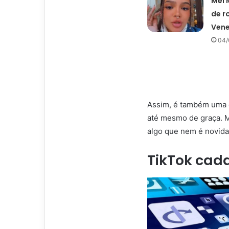
Mel 
de 
Vene
04/
Assim, é também uma o
até mesmo de graça. M
algo que nem é novida
TikTok cad