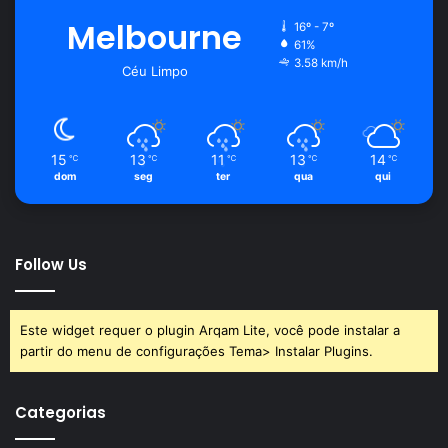
Melbourne
16º - 7º
61%
3.58 km/h
Céu Limpo
15
13
11
13
14
℃
℃
℃
℃
℃
dom
seg
ter
qua
qui
Follow Us
Este widget requer o plugin Arqam Lite, você pode instalar a
partir do menu de configurações Tema> Instalar Plugins.
Categorias