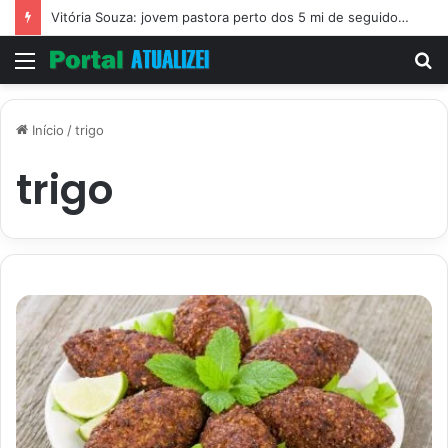
Vitória Souza: jovem pastora perto dos 5 mi de seguidores na web
Menu
P
p
Início
/
trigo
trigo