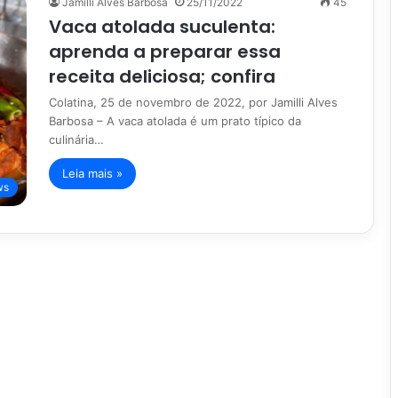
Jamilli Alves Barbosa
25/11/2022
45
Vaca atolada suculenta:
aprenda a preparar essa
receita deliciosa; confira
Colatina, 25 de novembro de 2022, por Jamilli Alves
Barbosa – A vaca atolada é um prato típico da
culinária…
Leia mais »
ws