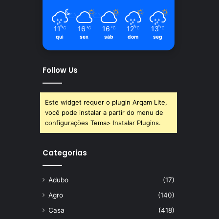
11
16
16
12
13
℃
℃
℃
℃
℃
qui
sex
sáb
dom
seg
Follow Us
Este widget requer o plugin Arqam Lite,
você pode instalar a partir do menu de
configurações Tema> Instalar Plugins.
Categorias
Adubo
(17)
Agro
(140)
Casa
(418)