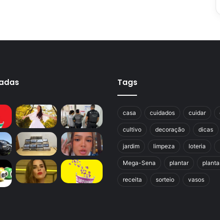
cadas
Tags
casa
cuidados
cuidar
cultivo
decoração
dicas
jardim
limpeza
loteria
Mega-Sena
plantar
planta
receita
sorteio
vasos