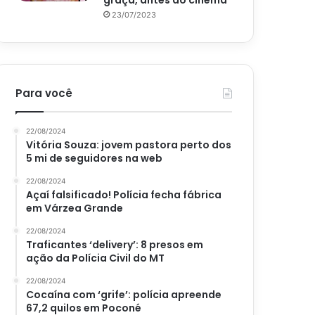
graça, antes do cinema
23/07/2023
Para você
22/08/2024
Vitória Souza: jovem pastora perto dos
5 mi de seguidores na web
22/08/2024
Açaí falsificado! Polícia fecha fábrica
em Várzea Grande
22/08/2024
Traficantes ‘delivery’: 8 presos em
ação da Polícia Civil do MT
22/08/2024
Cocaína com ‘grife’: polícia apreende
67,2 quilos em Poconé