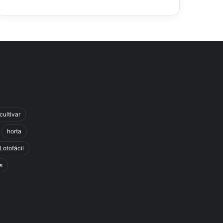
cultivar
horta
Lotofácil
s