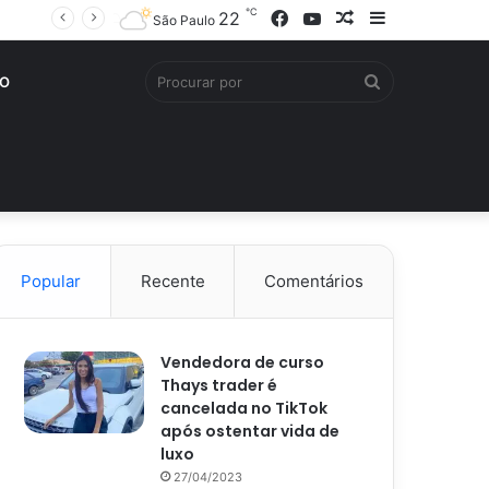
℃
Facebook
YouTube
Artigo
Barra
22
São Paulo
aleatório
Lateral
Procurar
O
por
Popular
Recente
Comentários
Vendedora de curso
Thays trader é
cancelada no TikTok
após ostentar vida de
luxo
27/04/2023