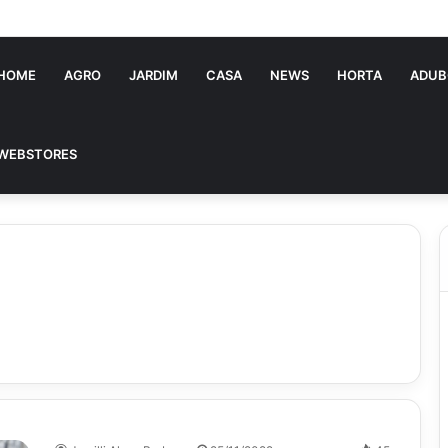
tória Souza: jovem pastora perto dos 5 mi de seguidores na web
HOME
AGRO
JARDIM
CASA
NEWS
HORTA
ADUB
WEBSTORES