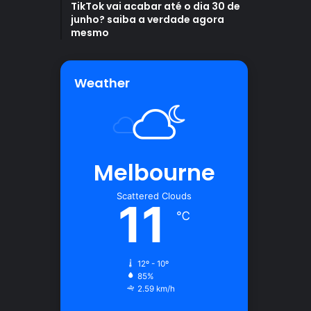
TikTok vai acabar até o dia 30 de
junho? saiba a verdade agora
mesmo
Weather
Melbourne
Scattered Clouds
11
℃
12º - 10º
85%
2.59 km/h