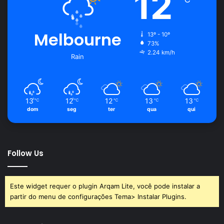
12
Melbourne
13º - 10º
73%
2.24 km/h
Rain
13
12
12
13
13
℃
℃
℃
℃
℃
dom
seg
ter
qua
qui
Follow Us
Este widget requer o plugin Arqam Lite, você pode instalar a
partir do menu de configurações Tema> Instalar Plugins.