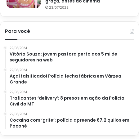
graça, antes do cinema
23/07/2023
Para você
22/08/2024
Vitória Souza: jovem pastora perto dos 5 mi de
seguidores na web
22/08/2024
Açaí falsificado! Polícia fecha fábrica em Várzea
Grande
22/08/2024
Traficantes ‘delivery’: 8 presos em ação da Polícia
Civil do MT
22/08/2024
Cocaína com ‘grife’: polícia apreende 67,2 quilos em
Poconé