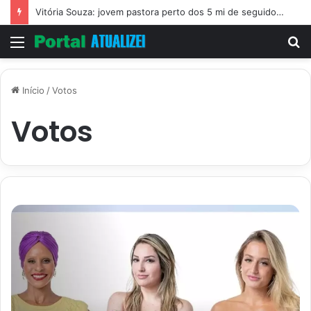
Vitória Souza: jovem pastora perto dos 5 mi de seguidores na web
Menu
P
p
Início
/
Votos
Votos