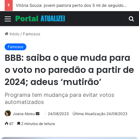
Vitória Souza: jovem pastora perto dos 5 mi de seguidores na web
Menu
P
p
Início
/
Famosos
Famosos
BBB: saiba o que muda para
o voto no paredão a partir de
2024; adeus ‘mutirão’
Programa tem mudança para evitar votos
automatizados
Mande
Joana Abreu
24/08/2023
Última Atualização 24/08/2023
um
67
2 minutos de leitura
e-
mail