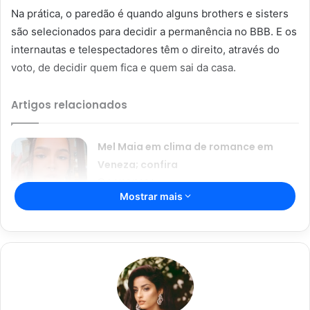
Na prática, o paredão é quando alguns brothers e sisters
são selecionados para decidir a permanência no BBB. E os
internautas e telespectadores têm o direito, através do
voto, de decidir quem fica e quem sai da casa.
Artigos relacionados
Mel Maia em clima de romance em
Veneza; confira
04/02/2024
Mostrar mais
Wanessa Camargo e Mc Bin Laden
arrasam na dança durante BBB
03/02/2024
Entretanto, esse voto tão famoso e tradicional agora vai