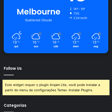
Melbourne
14º - 10º
72%
2.24 km/h
Scattered Clouds
13
16
16
12
13
℃
℃
℃
℃
℃
qui
sex
sáb
dom
seg
Follow Us
Este widget requer o plugin Arqam Lite, você pode instalar a
partir do menu de configurações Tema> Instalar Plugins.
Categorias