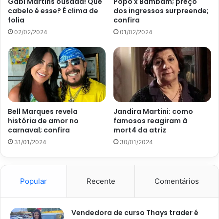
não haverá mudanças, já que o formato vem sempre
Gabi Martins ousada! Que
Popó x Bambam; preço
cabelo é esse? É clima de
dos ingressos surpreende;
agradando aos fãs.
folia
confira
02/02/2024
01/02/2024
Desta maneira, a partir de janeiro, o BBB vai ter sua nova
edição e já valendo as novas regras determinadas e
anunciadas nesta semana.
E o
Portal Atualizei
, o seu preferido da internet, vai
acompanhar os detalhes e o dia a dia da casa mais vigiada
Bell Marques revela
Jandira Martini: como
do Brasil.
história de amor no
famosos reagiram à
carnaval; confira
mort4 da atriz
Ainda nesta quinta, o portal de notícias do jornal
O Tempo
,
31/01/2024
30/01/2024
de Belo Horizonte, chegou a fazer uma matéria sobre o
assunto.
Popular
Recente
Comentários
Boninho descarta ex-BBB na
disputa
Vendedora de curso Thays trader é