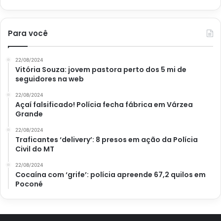
Avalie este post post
Para você
BBB
paredão
Votos
22/08/2024
Vitória Souza: jovem pastora perto dos 5 mi de
seguidores na web
22/08/2024
Açaí falsificado! Polícia fecha fábrica em Várzea
Grande
22/08/2024
Traficantes ‘delivery’: 8 presos em ação da Polícia
Civil do MT
22/08/2024
Cocaína com ‘grife’: polícia apreende 67,2 quilos em
Poconé