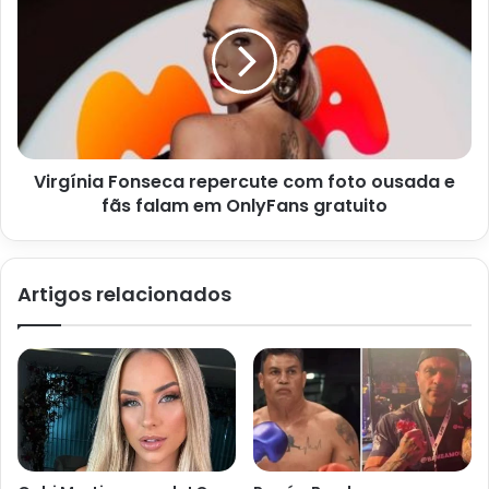
A partir de agora, para votar no paredão do BBB,
internauta terá que divulgar o número do CPF (Cadastro
de Pessoa Física). Assim, vai garantir que não haja mais os
mutirões de votos, com uma pessoa votando várias vezes
e de computadores diversos.
Virgínia Fonseca repercute com foto ousada e
fãs falam em OnlyFans gratuito
Aliás, em uma oportunidade, já se registrou mais de 1
bilhão de votos em um paredão. Então, para evitar esses
robôs, a emissora resolveu fazer essa mudança.
Artigos relacionados
E o anúncio aconteceu nesta quinta-feira (24), quando a
emissora carioca divulgou para a imprensa os detalhes da
disputa no ano que vem.
Contudo, essa mudança é praticamente a única do reality
show de tanto sucesso. Nas demais regras, praticamente