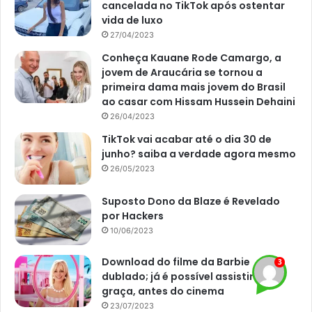
cancelada no TikTok após ostentar
Nos últimos dias, também se cogitou a participação de
vida de luxo
artistas que já ficaram confinados na casa em outras
27/04/2023
possibilidades. Entretanto, isso não vai acontecer.
Conheça Kauane Rode Camargo, a
jovem de Araucária se tornou a
E quem garantiu isso foi o próprio diretor-geral do Big
primeira dama mais jovem do Brasil
Brother, Boninho. De acordo com ele, ninguém que tenha
ao casar com Hissam Hussein Dehaini
26/04/2023
participado do BBB ou qualquer outro reality show vai
participar da edição de 2024.
TikTok vai acabar até o dia 30 de
junho? saiba a verdade agora mesmo
26/05/2023
Por enquanto, o programa ainda não teve os nomes
confirmados para a disputa, até porque ainda está muito
Suposto Dono da Blaze é Revelado
cedo. Contudo, nos próximos meses, a Globo já vai
por Hackers
anunciar quem serão os participantes da próxima edição
10/06/2023
do BBB, que começou no ano de 2002.
Download do filme da Barbie
dublado; já é possível assistir de
graça, antes do cinema
23/07/2023