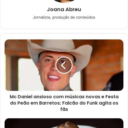
ganhar um novo regulamento. Segundo a emissora, a ideia
Joana Abreu
é dar mais lisura ao processo.
Jornalista, produção de conteúdos
Votos únicos por CPF
Mc Daniel ansioso com músicas novas e Festa
do Peão em Barretos; Falcão do Funk agita os
fãs
BBB: saiba o que muda para o voto no paredão a partir de 2024;
adeus ‘mutirão’. Foto: Globo