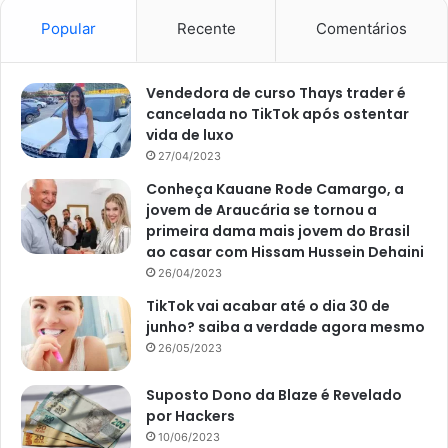
Popular
Recente
Comentários
Imagem: site Globo
Vendedora de curso Thays trader é
cancelada no TikTok após ostentar
Inseticida de alho
vida de luxo
27/04/2023
O alho possui excelentes propriedades como repelente
Conheça Kauane Rode Camargo, a
natural. Para preparar esse poderoso inseticida é muito
jovem de Araucária se tornou a
simples. Primeiramente, bata uma cabeça de alho e alguns
primeira dama mais jovem do Brasil
cravos da índia no liquidificador. Depois, acrescente dois
ao casar com Hissam Hussein Dehaini
copos de água até que se obtenha uma mistura bem
26/04/2023
homogênea. Por fim, deixe-a descansando por pelo
TikTok vai acabar até o dia 30 de
menos um dia para que, depois, seja misturado com 3
junho? saiba a verdade agora mesmo
litros de água. Para utilizar é bem simples; basta borrifar
26/05/2023
com um spray, diretamente sobre as folhas das plantas.
Suposto Dono da Blaze é Revelado
por Hackers
Cascas de ovos
10/06/2023