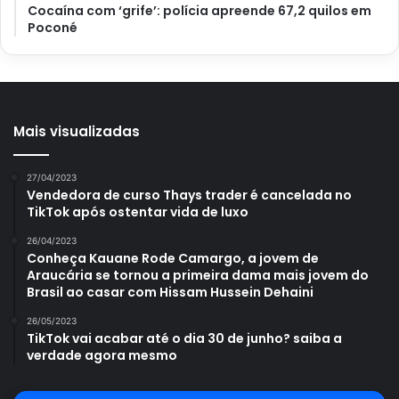
água. Depois, deixe que a mistura descanse por pelo
Cocaína com ‘grife’: polícia apreende 67,2 quilos em
Poconé
menos uma noite. Por fim, apenas dilua a mistura em
outros dois copos de água. Para aplicar, só é preciso
pulverizar o seu spray de tomate sobre as plantas.
Ademais, quando for utilizar o repelente, sempre
mantenha os animais domésticos bem longe. Esse spray
Mais visualizadas
pode acabar sendo tóxico a eles.
27/04/2023
Vendedora de curso Thays trader é cancelada no
TikTok após ostentar vida de luxo
Avalie este post post
26/04/2023
Conheça Kauane Rode Camargo, a jovem de
Araucária se tornou a primeira dama mais jovem do
Brasil ao casar com Hissam Hussein Dehaini
caseiro
horta
Pesticidas
26/05/2023
TikTok vai acabar até o dia 30 de junho? saiba a
Pragas
verdade agora mesmo