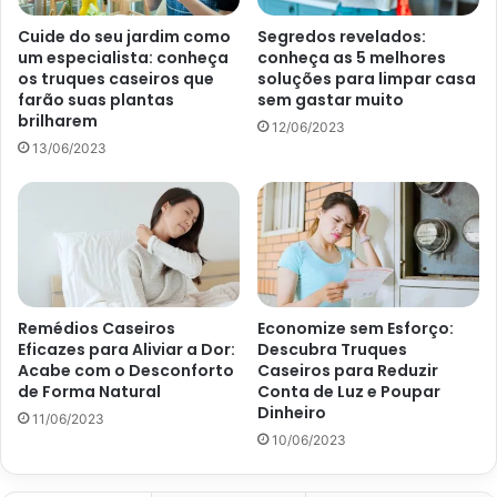
De acordo com uma matéria da
Globo
, texto de Lucas
Cuide do seu jardim como
Segredos revelados:
Alencar, escrito em 27 de outubro de 2015, os inseticidas
um especialista: conheça
conheça as 5 melhores
naturais são ótimas opções para resolver esse problema.
os truques caseiros que
soluções para limpar casa
farão suas plantas
sem gastar muito
Através de odores repulsivos eles mantêm qualquer
brilharem
12/06/2023
visitante indesejado bem longe. Foi pensando nisso que o
13/06/2023
site
Portal Atualizei
separou algumas receitas de
inseticidas totalmente caseiros! Confira como realizar
alguns dos preparos abaixo.
Remédios Caseiros
Economize sem Esforço:
Eficazes para Aliviar a Dor:
Descubra Truques
Acabe com o Desconforto
Caseiros para Reduzir
de Forma Natural
Conta de Luz e Poupar
Dinheiro
11/06/2023
10/06/2023