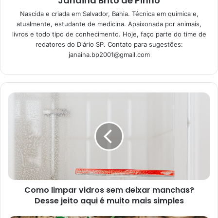
Janaina Brito de Pinho
Nascida e criada em Salvador, Bahia. Técnica em química e,
Truques infalíveis: desentupir vaso
atualmente, estudante de medicina. Apaixonada por animais,
livros e todo tipo de conhecimento. Hoje, faço parte do time de
nunca foi tão fácil com essas soluções
redatores do Diário SP. Contato para sugestões:
caseiras
janaina.bp2001@gmail.com
13/06/2023
Beleza feita em casa: aprenda as
melhores receitas caseiras para uma
pele saudável e bonita
13/06/2023
Como limpar vidros sem deixar manchas?
Desse jeito aqui é muito mais simples