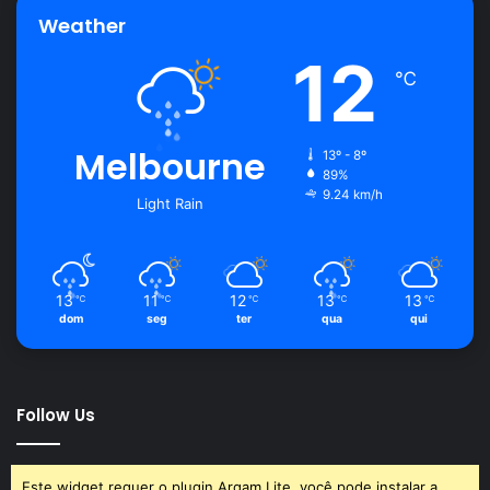
Weather
12
℃
Melbourne
13º - 8º
89%
9.24 km/h
Light Rain
13
11
12
13
13
℃
℃
℃
℃
℃
dom
seg
ter
qua
qui
Follow Us
Este widget requer o plugin Arqam Lite, você pode instalar a