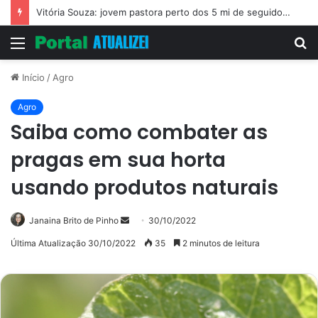
Vitória Souza: jovem pastora perto dos 5 mi de seguidores na web
Menu
P
p
Início
/
Agro
Agro
Saiba como combater as
pragas em sua horta
usando produtos naturais
Mande
Janaina Brito de Pinho
30/10/2022
um
Última Atualização 30/10/2022
35
2 minutos de leitura
e-
mail