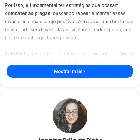
Por isso, é fundamental ter estratégias que possam
combater as pragas
, buscando repelir e manter esses
invasores o mais longe possível. Afinal, ver uma horta tão
bem criada ser devastada por visitantes indesejados, com
certeza frustra qualquer pessoa.
Entretanto, sabemos da infinidade de produtos e métodos
utilizados para o controle biológico de pragas. Alguns
agrotóxicos, por exemplo, não só influenciam na qualidade
Mostrar mais
dos alimentos, mas também no sabor. Porém, é super
possível lidar com os visitantes indesejados de forma
caseira e natural. Foi pensando nisso que resolvemos
trazer algumas dicas de como
combater as pragas
usando
produtos naturais. Ficou interessado? Confira tudo o que
você precisa saber no texto abaixo.
Artigos relacionados