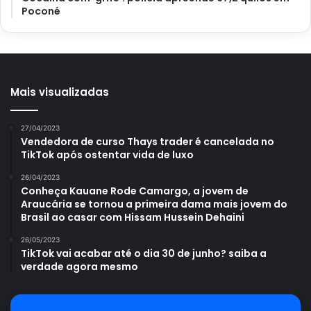
Poconé
obter por meio das nossas matérias.
Avalie este post post
Mais visualizadas
27/04/2023
Borra de café
jardinagem
Vendedora de curso Thays trader é cancelada no
TikTok após ostentar vida de luxo
Pó de café
26/04/2023
Conheça Kauane Rode Camargo, a jovem de
Araucária se tornou a primeira dama mais jovem do
Brasil ao casar com Hissam Hussein Dehaini
26/05/2023
TikTok vai acabar até o dia 30 de junho? saiba a
verdade agora mesmo