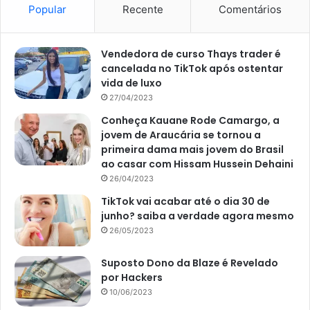
Popular
Recente
Comentários
vaso.
Além disso, diante do seu odor, o pó de café manterá
Vendedora de curso Thays trader é
cancelada no TikTok após ostentar
gatos e demais animais afastados do seu cultivo. Detalhe
vida de luxo
que é muito desejado por todos os tutores, não é mesmo?
27/04/2023
Conheça Kauane Rode Camargo, a
jovem de Araucária se tornou a
primeira dama mais jovem do Brasil
ao casar com Hissam Hussein Dehaini
26/04/2023
TikTok vai acabar até o dia 30 de
junho? saiba a verdade agora mesmo
26/05/2023
Suposto Dono da Blaze é Revelado
por Hackers
10/06/2023