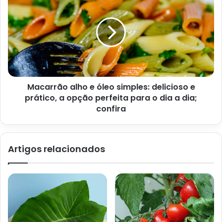
Macarrão alho e óleo simples: delicioso e
prático, a opção perfeita para o dia a dia;
confira
Reportagem sobre como usar a borra de café na jardinagem –
Foto: Site Abril
Artigos relacionados
Além disso, a borra também pode ser utilizada como
fertilizante. Assim, por meio desse processo, você poderá
aumentar a matéria orgânica do solo. Ou seja, melhorar a