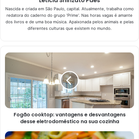
Leticia Shinzato Paes
Nascida e criada em São Paulo, capital. Atualmente, trabalha como
Café: borra, pó e muito mais
redatora do caderno do grupo 'Prime'. Nas horas vagas é amante
dos livros e de uma boa música. Apaixonada pelos animais e pelas
Sem dúvidas, o café é uma excelente opção para as
diferentes culturas que existem no mundo.
pessoas que estão buscando uma compostagem natural e
reciclável. Desse modo, abaixo, você poderá conferir
opções mais do que especiais que deixaram as suas
plantas fortes, saudáveis e exuberantes.
Borra de café
A borra de café é uma excelente opção de compostagem.
Conforme compartilhado pela redação da
Abril
, no dia 20
de julho de 2022, essa compostagem auxilia a adicionar
nitrogênio ao seu composto. Detalhe mais do que
Fogão cooktop: vantagens e desvantagens
benéfico para as plantas.
desse eletrodoméstico na sua cozinha