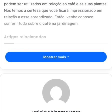
podem ser utilizados em relação ao café e as suas plantas.
Nós temos a certeza que você ficará impressionado em
relação a esse aprendizado. Então, venha conosco
conferir tudo sobre o
café na jardinagem
.
Artigos relacionados
Como cultivar tomate italiano na sua
Mostrar mais
horta da forma correta e sem dor de
cabeça no cultivo, confira
08/01/2023
Aprenda como plantar cebola em
balde ou direto na terra sem
dificuldade
06/01/2023