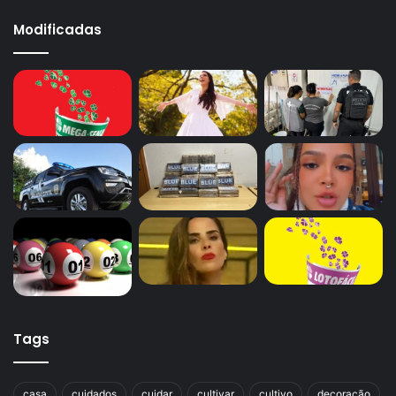
Modificadas
Tags
casa
cuidados
cuidar
cultivar
cultivo
decoração