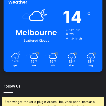
Weather
14
℃
Melbourne
14º - 10º
71%
1.34 km/h
Scattered Clouds
14
16
16
12
13
℃
℃
℃
℃
℃
qui
sex
sáb
dom
seg
Follow Us
Este widget requer o plugin Arqam Lite, você pode instalar a