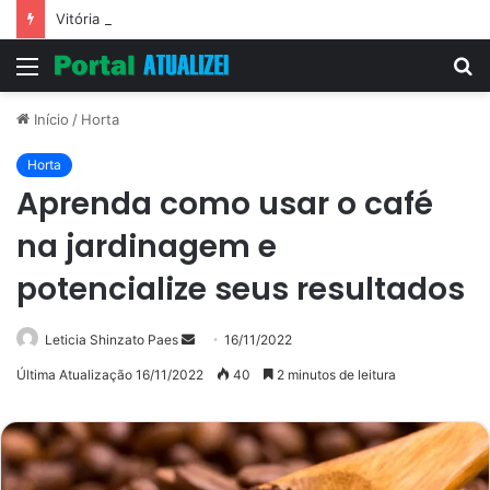
Vitória Souza: jovem pastora perto dos 5 mi de seguidores na web
Menu
P
p
Início
/
Horta
Horta
Aprenda como usar o café
na jardinagem e
potencialize seus resultados
Mande
Leticia Shinzato Paes
16/11/2022
um
Última Atualização 16/11/2022
40
2 minutos de leitura
e-
mail