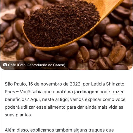
Café (Foto: Reprodução do Canva)
São Paulo, 16 de novembro de 2022, por Leticia Shinzato
Paes – Você sabia que o
café na jardinagem
pode trazer
benefícios? Aqui, neste artigo, vamos explicar como você
poderá utilizar esse alimento para dar ainda mais vida as
suas plantas.
Além disso, explicamos também alguns truques que