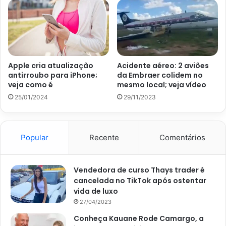
Dono da Blaze
Felipe Neto
Apple cria atualização
Acidente aéreo: 2 aviões
antirroubo para iPhone;
da Embraer colidem no
veja como é
mesmo local; veja vídeo
25/01/2024
29/11/2023
Popular
Recente
Comentários
Vendedora de curso Thays trader é
cancelada no TikTok após ostentar
vida de luxo
27/04/2023
Conheça Kauane Rode Camargo, a