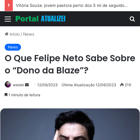
Vitória Souza: jovem pastora perto dos 5 mi de seguidores na web
Menu
P
p
Início
/
News
News
O Que Felipe Neto Sabe Sobre
o “Dono da Blaze”?
Mande
weslei
12/06/2023
Última Atualização 12/06/2023
219
um
1 minuto de leitura
e-
mail