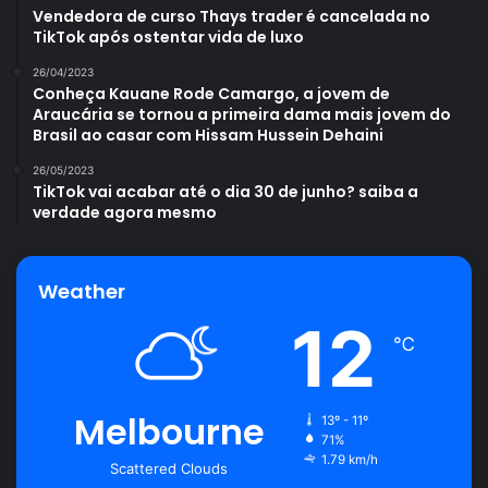
Vendedora de curso Thays trader é cancelada no
TikTok após ostentar vida de luxo
26/04/2023
Conheça Kauane Rode Camargo, a jovem de
Araucária se tornou a primeira dama mais jovem do
Brasil ao casar com Hissam Hussein Dehaini
26/05/2023
TikTok vai acabar até o dia 30 de junho? saiba a
verdade agora mesmo
Weather
12
℃
Melbourne
13º - 11º
71%
1.79 km/h
Scattered Clouds