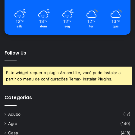
12
13
12
12
13
℃
℃
℃
℃
℃
sáb
dom
seg
ter
qua
Follow Us
Este widget requer o plugin Arqam Lite, você pode instalar a
partir do menu de configurações Tema> Instalar Plugins.
Categorias
Adubo
(17)
Agro
(140)
Casa
(418)